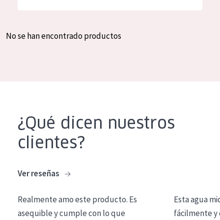
Hidratación y luminosidad
German
Reducción de arrugas
Spanish
No se han encontrado productos
Regeneración
Greek
Firmeza
Piel menopáusica
TIPO DE PRODUCTO
¿Qué dicen nuestros
Crema de día
clientes?
Crema de noche
Crema de ojos
Ver reseñas
Sérum
Realmente amo este producto. Es
Esta agua mi
Limpieza
asequible y cumple con lo que
fácilmente y 