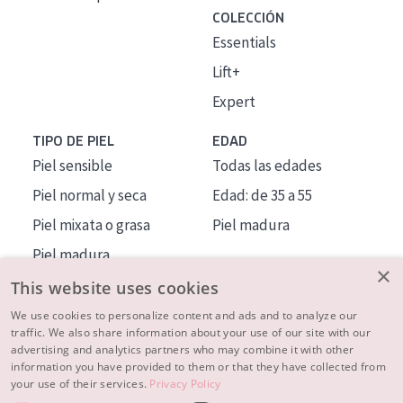
COLECCIÓN
Essentials
Lift+
Expert
TIPO DE PIEL
EDAD
Piel sensible
Todas las edades
Piel normal y seca
Edad: de 35 a 55
Piel mixata o grasa
Piel madura
Piel madura
×
Piel expuesta al sol
This website uses cookies
Piel menopáusica
We use cookies to personalize content and ads and to analyze our
traffic. We also share information about your use of our site with our
advertising and analytics partners who may combine it with other
MÁS SOBRE NOSOTROS
information you have provided to them or that they have collected from
your use of their services.
Privacy Policy
INSPIRACIÓN