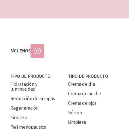
EDAD
Todas las edades
Edad: de 35 a 55
Piel madura
SÍGUENOS
TIPO DE PRODUCTO
TIPO DE PRODUCTO
Hidratación y
Crema de día
luminosidad
Crema de noche
Reducción de arrugas
Crema de ojos
Regeneración
Sérum
Firmeza
Limpieza
Piel menopáusica