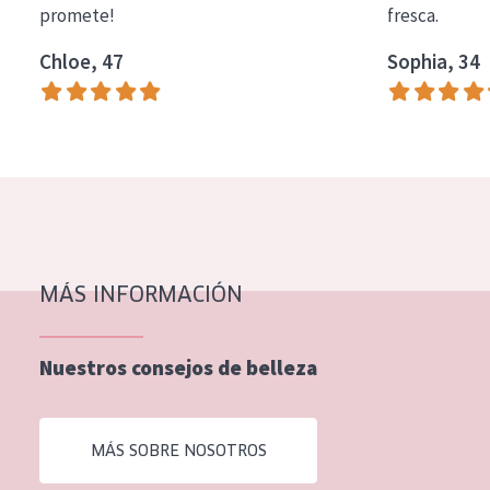
promete!
fresca.
COLECCIÓN
Chloe, 47
Sophia, 34
Essentials
Lift+
Expert
TIPO DE PIEL
Piel sensible
Piel normal y seca
MÁS INFORMACIÓN
Piel mixata o grasa
Nuestros consejos de belleza
Piel madura
Piel expuesta al sol
MÁS SOBRE NOSOTROS
Piel menopáusica