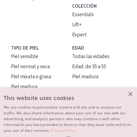
COLECCIÓN
Essentials
Lift+
Expert
TIPO DE PIEL
EDAD
Piel sensible
Todas las edades
Piel normal y seca
Edad: de 35 a 55
Piel mixata o grasa
Piel madura
Piel madura
×
Piel expuesta al sol
This website uses cookies
Piel menopáusica
We use cookies to personalize content and ads and to analyze our
traffic. We also share information about your use of our site with our
advertising and analytics partners who may combine it with other
MÁS SOBRE NOSOTROS
information you have provided to them or that they have collected from
your use of their services.
Privacy Policy
INSPIRACIÓN