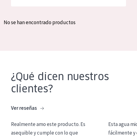
Hidratación y luminosidad
German
Reducción de arrugas
Spanish
No se han encontrado productos
Regeneración
Greek
Firmeza
Piel menopáusica
TIPO DE PRODUCTO
¿Qué dicen nuestros
Crema de día
clientes?
Crema de noche
Crema de ojos
Ver reseñas
Sérum
Realmente amo este producto. Es
Esta agua mi
Limpieza
asequible y cumple con lo que
fácilmente y 