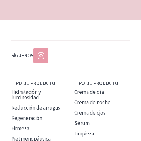
EDAD
Todas las edades
Edad: de 35 a 55
Piel madura
SÍGUENOS
TIPO DE PRODUCTO
TIPO DE PRODUCTO
Hidratación y
Crema de día
luminosidad
Crema de noche
Reducción de arrugas
Crema de ojos
Regeneración
Sérum
Firmeza
Limpieza
Piel menopáusica