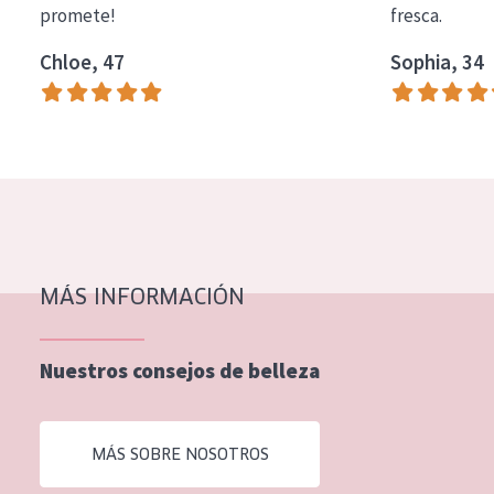
promete!
fresca.
COLECCIÓN
Chloe, 47
Sophia, 34
Essentials
Lift+
Expert
TIPO DE PIEL
Piel sensible
Piel normal y seca
MÁS INFORMACIÓN
Piel mixata o grasa
Nuestros consejos de belleza
Piel madura
Piel expuesta al sol
MÁS SOBRE NOSOTROS
Piel menopáusica