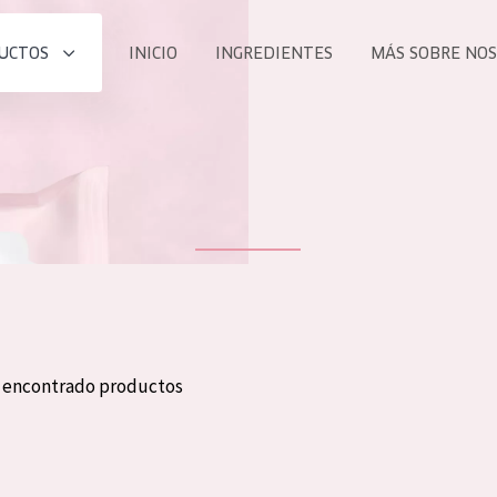
UCTOS
INICIO
INGREDIENTES
MÁS SOBRE NO
todos nues
UCTO
COLECCIÓN
Essentials
he
Lift+
Expert
n encontrado productos
TODO
EDAD
PROD
Todas las edades