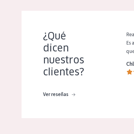
¿Qué
Rea
Es 
dicen
que
nuestros
Chl
clientes?
Ver reseñas