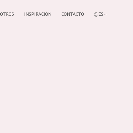
SOTROS
INSPIRACIÓN
CONTACTO
ES
tros productos
S NUESTROS
UCTOS