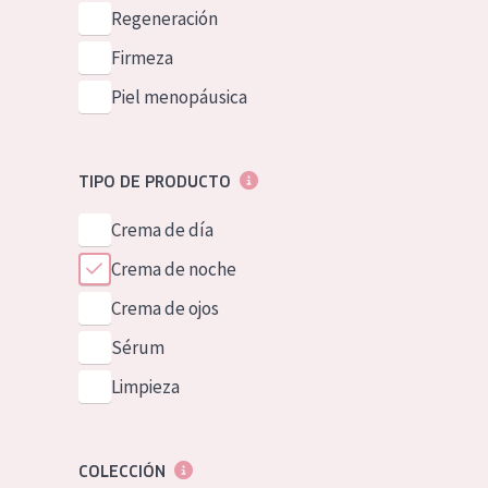
Piel normal y s
Regeneración
German
Piel mixata o g
Firmeza
Spanish
Piel madura
Piel menopáusica
Greek
Piel expuesta a
Piel menopáus
TIPO DE PRODUCTO
Crema de día
NUESTROS P
Crema de noche
Crema de ojos
Sérum
Limpieza
COLECCIÓN