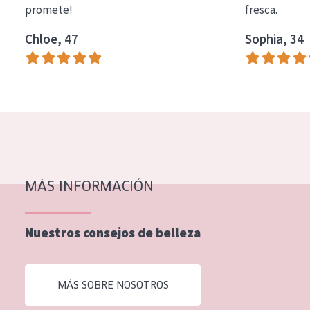
promete!
fresca.
COLECCIÓN
Chloe, 47
Sophia, 34
Essentials
Lift+
Expert
TIPO DE PIEL
Piel sensible
Piel normal y seca
MÁS INFORMACIÓN
Piel mixata o grasa
Nuestros consejos de belleza
Piel madura
Piel expuesta al sol
MÁS SOBRE NOSOTROS
Piel menopáusica