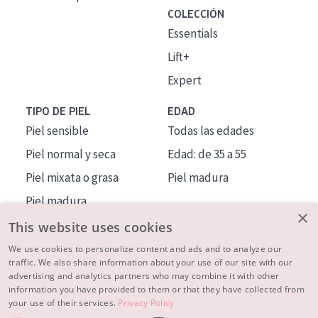
COLECCIÓN
Essentials
Lift+
Expert
TIPO DE PIEL
EDAD
Piel sensible
Todas las edades
Piel normal y seca
Edad: de 35 a 55
Piel mixata o grasa
Piel madura
Piel madura
×
Piel expuesta al sol
This website uses cookies
Piel menopáusica
We use cookies to personalize content and ads and to analyze our
traffic. We also share information about your use of our site with our
advertising and analytics partners who may combine it with other
MÁS SOBRE NOSOTROS
information you have provided to them or that they have collected from
your use of their services.
Privacy Policy
INSPIRACIÓN