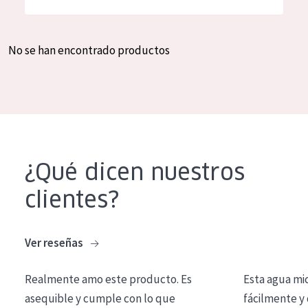
Hidratación y luminosidad
German
Reducción de arrugas
Spanish
No se han encontrado productos
Regeneración
Greek
Firmeza
Piel menopáusica
TIPO DE PRODUCTO
¿Qué dicen nuestros
Crema de día
clientes?
Crema de noche
Crema de ojos
Ver reseñas
Sérum
Realmente amo este producto. Es
Esta agua mi
Limpieza
asequible y cumple con lo que
fácilmente y 