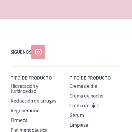
EDAD
Todas las edades
Edad: de 35 a 55
Piel madura
SÍGUENOS
TIPO DE PRODUCTO
TIPO DE PRODUCTO
Hidratación y
Crema de día
luminosidad
Crema de noche
Reducción de arrugas
Crema de ojos
Regeneración
Sérum
Firmeza
Limpieza
Piel menopáusica