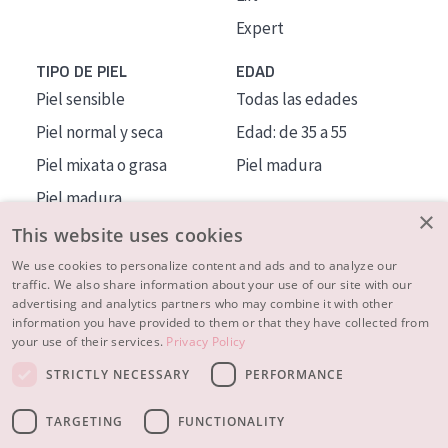
Expert
TIPO DE PIEL
EDAD
Piel sensible
Todas las edades
Piel normal y seca
Edad: de 35 a 55
Piel mixata o grasa
Piel madura
Piel madura
×
Piel expuesta al sol
This website uses cookies
Piel menopáusica
We use cookies to personalize content and ads and to analyze our
traffic. We also share information about your use of our site with our
advertising and analytics partners who may combine it with other
MÁS SOBRE NOSOTROS
information you have provided to them or that they have collected from
your use of their services.
Privacy Policy
INSPIRACIÓN
STRICTLY NECESSARY
PERFORMANCE
CONTACTO
TARGETING
FUNCTIONALITY
© 2023 - 2026 Diadermine
Condiciones
Política de Privacidad