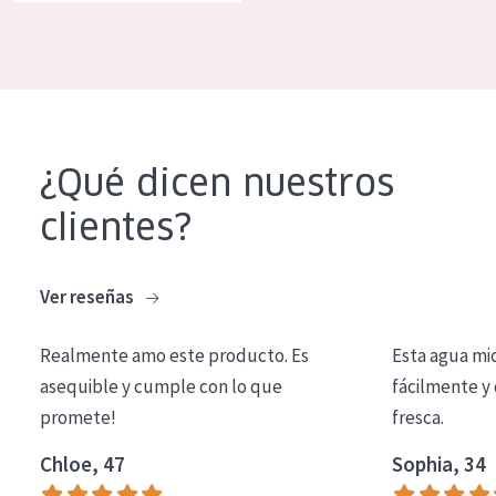
COLECCIÓN
Essentials
Lift+
Expert
¿Qué dicen nuestros
TIPO DE PIEL
clientes?
Piel sensible
Piel normal y seca
Ver reseñas
Piel mixata o grasa
Realmente amo este producto. Es
Esta agua mi
Piel madura
asequible y cumple con lo que
fácilmente y 
promete!
fresca.
Piel expuesta al sol
Piel menopáusica
Chloe, 47
Sophia, 34