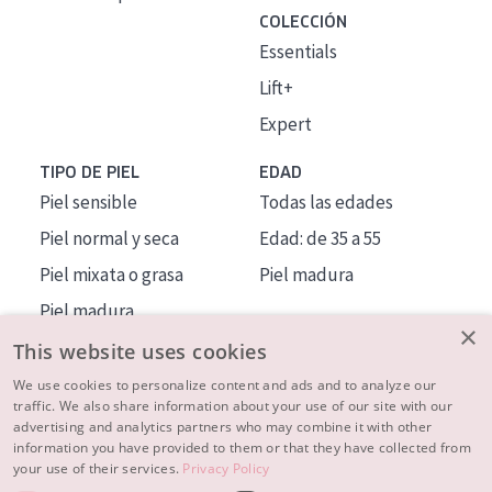
COLECCIÓN
Essentials
Lift+
Expert
TIPO DE PIEL
EDAD
Piel sensible
Todas las edades
Piel normal y seca
Edad: de 35 a 55
Piel mixata o grasa
Piel madura
Piel madura
×
Piel expuesta al sol
This website uses cookies
Piel menopáusica
We use cookies to personalize content and ads and to analyze our
traffic. We also share information about your use of our site with our
advertising and analytics partners who may combine it with other
MÁS SOBRE NOSOTROS
information you have provided to them or that they have collected from
your use of their services.
Privacy Policy
INSPIRACIÓN