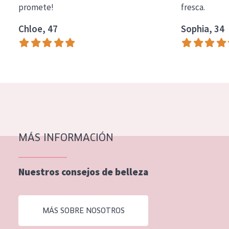
promete!
fresca.
COLECCIÓN
Chloe, 47
Sophia, 34
Essentials
Lift+
Expert
TIPO DE PIEL
Piel sensible
Piel normal y seca
MÁS INFORMACIÓN
Piel mixata o grasa
Nuestros consejos de belleza
Piel madura
Piel expuesta al sol
MÁS SOBRE NOSOTROS
Piel menopáusica