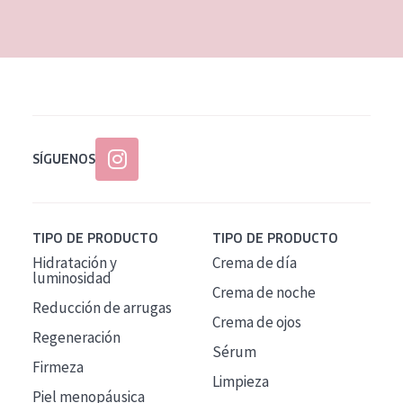
EDAD
Todas las edades
Edad: de 35 a 55
Piel madura
SÍGUENOS
TIPO DE PRODUCTO
TIPO DE PRODUCTO
Hidratación y
Crema de día
luminosidad
Crema de noche
Reducción de arrugas
Crema de ojos
Regeneración
Sérum
Firmeza
Limpieza
Piel menopáusica