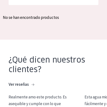
Hidratación y luminosidad
German
Reducción de arrugas
Spanish
No se han encontrado productos
Regeneración
Greek
Firmeza
Piel menopáusica
TIPO DE PRODUCTO
¿Qué dicen nuestros
Crema de día
clientes?
Crema de noche
Crema de ojos
Ver reseñas
Sérum
Realmente amo este producto. Es
Esta agua mi
Limpieza
asequible y cumple con lo que
fácilmente y 