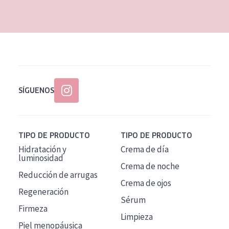
EDAD
Todas las edades
Edad: de 35 a 55
Piel madura
SÍGUENOS
TIPO DE PRODUCTO
TIPO DE PRODUCTO
Hidratación y
Crema de día
luminosidad
Crema de noche
Reducción de arrugas
Crema de ojos
Regeneración
Sérum
Firmeza
Limpieza
Piel menopáusica