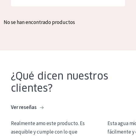
Hidratación y luminosidad
German
Reducción de arrugas
Spanish
No se han encontrado productos
Regeneración
Greek
Firmeza
Piel menopáusica
TIPO DE PRODUCTO
¿Qué dicen nuestros
Crema de día
clientes?
Crema de noche
Crema de ojos
Ver reseñas
Sérum
Realmente amo este producto. Es
Esta agua mi
Limpieza
asequible y cumple con lo que
fácilmente y 