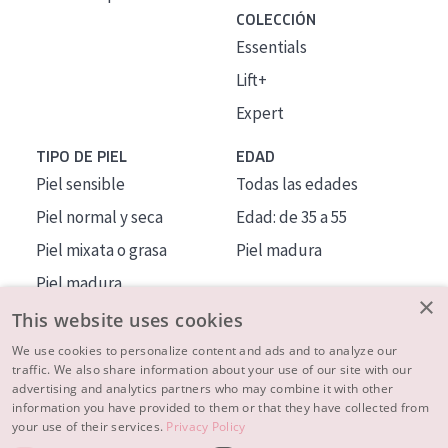
COLECCIÓN
Essentials
Lift+
Expert
TIPO DE PIEL
EDAD
Piel sensible
Todas las edades
Piel normal y seca
Edad: de 35 a 55
Piel mixata o grasa
Piel madura
Piel madura
×
Piel expuesta al sol
This website uses cookies
Piel menopáusica
We use cookies to personalize content and ads and to analyze our
traffic. We also share information about your use of our site with our
advertising and analytics partners who may combine it with other
MÁS SOBRE NOSOTROS
information you have provided to them or that they have collected from
your use of their services.
Privacy Policy
INSPIRACIÓN