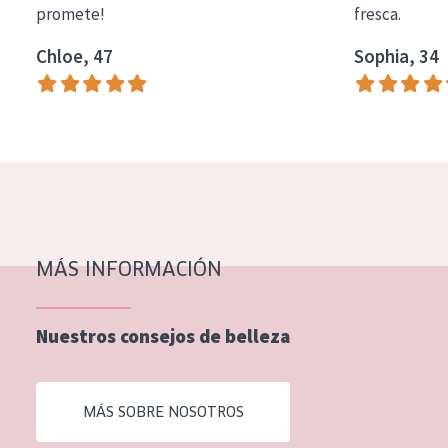
promete!
fresca.
COLECCIÓN
Chloe, 47
Sophia, 34
Essentials
Lift+
Expert
TIPO DE PIEL
Piel sensible
Piel normal y seca
MÁS INFORMACIÓN
Piel mixata o grasa
Nuestros consejos de belleza
Piel madura
Piel expuesta al sol
MÁS SOBRE NOSOTROS
Piel menopáusica