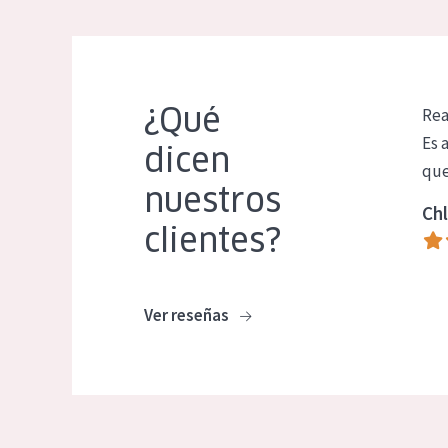
¿Qué
Rea
Es 
dicen
que
nuestros
Chl
clientes?
Ver reseñas