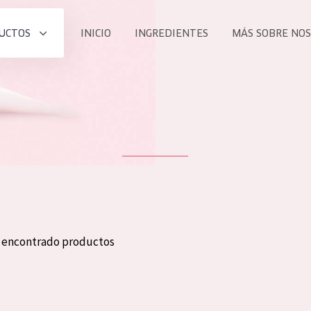
UCTOS
INICIO
INGREDIENTES
MÁS SOBRE NO
todos nues
UCTO
COLECCIÓN
Essentials
he
Lift+
Expert
n encontrado productos
TODO
EDAD
PROD
Todas las edades