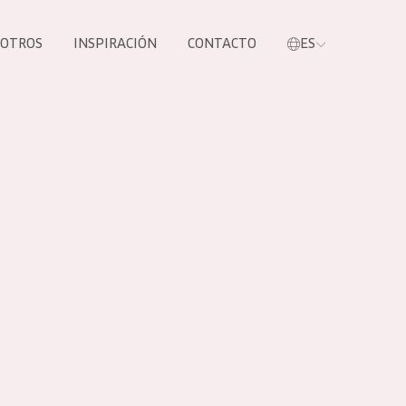
SOTROS
INSPIRACIÓN
CONTACTO
ES
tros productos
S NUESTROS
UCTOS