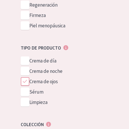
Piel normal y s
Regeneración
German
Piel mixata o g
Firmeza
Spanish
Piel madura
Piel menopáusica
Greek
Piel expuesta a
Piel menopáus
TIPO DE PRODUCTO
Crema de día
NUESTROS P
Crema de noche
Crema de ojos
Sérum
Limpieza
COLECCIÓN