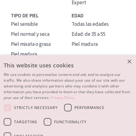
Expert
TIPO DE PIEL
EDAD
Piel sensible
Todas las edades
Piel normal y seca
Edad: de 35 a 55
Piel mixata o grasa
Piel madura
Piel madura
×
Piel expuesta al sol
This website uses cookies
Piel menopáusica
We use cookies to personalize content and ads and to analyze our
traffic. We also share information about your use of our site with our
advertising and analytics partners who may combine it with other
MÁS SOBRE NOSOTROS
information you have provided to them or that they have collected from
your use of their services.
Privacy Policy
INSPIRACIÓN
STRICTLY NECESSARY
PERFORMANCE
CONTACTO
TARGETING
FUNCTIONALITY
© 2023 - 2026 Diadermine
Condiciones
Política de Privacidad
contacto
CONFIGURACIÓN DE COOKIES