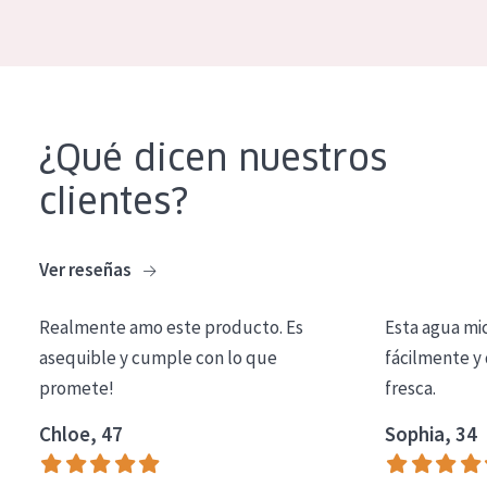
COLECCIÓN
Essentials
Lift+
Expert
¿Qué dicen nuestros
clientes?
TIPO DE PIEL
Piel sensible
Ver reseñas
Piel normal y seca
Realmente amo este producto. Es
Esta agua mi
Piel mixata o grasa
asequible y cumple con lo que
fácilmente y 
Piel madura
promete!
fresca.
Piel expuesta al sol
Chloe, 47
Sophia, 34
Piel menopáusica