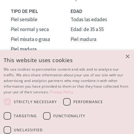
TIPO DE PIEL
EDAD
Piel sensible
Todas las edades
Piel normal y seca
Edad: de 35 a 55
Piel mixata o grasa
Piel madura
Piel madura
×
Piel expuesta al sol
This website uses cookies
Piel menopáusica
We use cookies to personalize content and ads and to analyze our
traffic. We also share information about your use of our site with our
advertising and analytics partners who may combine it with other
MÁS SOBRE NOSOTROS
information you have provided to them or that they have collected from
your use of their services.
Privacy Policy
INSPIRACIÓN
STRICTLY NECESSARY
PERFORMANCE
CONTACTO
TARGETING
FUNCTIONALITY
© 2023 - 2026 Diadermine
Condiciones
Política de Privacidad
contacto
CONFIGURACIÓN DE COOKIES
UNCLASSIFIED