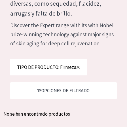
diversas, como sequedad, flacidez,
Hidratación y luminosidad
German
arrugas y falta de brillo.
Reducción de arrugas
Spanish
Discover the Expert range with its with Nobel
Regeneración
Greek
prize-winning technology against major signs
Firmeza
of skin aging for deep cell rejuvenation.
Piel menopáusica
TIPO DE PRODUCTO
TIPO DE PRODUCTO: Firmeza
Crema de día
Crema de noche
OPCIONES DE FILTRADO
Crema de ojos
Sérum
No se han encontrado productos
Limpieza