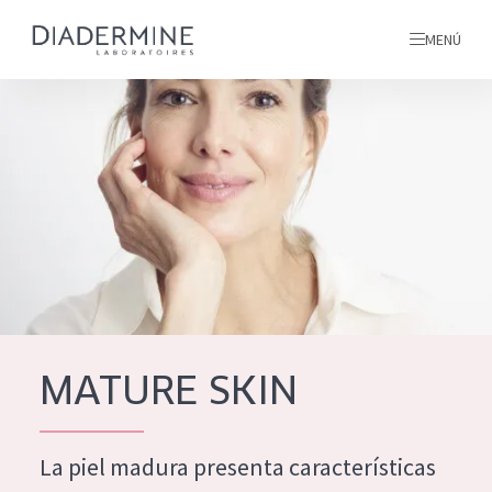
MENÚ
todos nuestros productos
INICIO
INGREDIENTES
MÁS SOBRE NOSOTROS
INSPIRACIÓN
TODOS NUESTROS
contacto
MATURE SKIN
PRODUCTOS
English
La piel madura presenta características
TIPO DE PRODUCTO
French