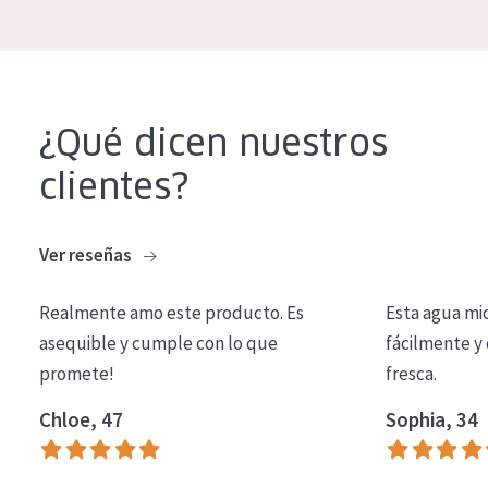
COLECCIÓN
Essentials
Lift+
¿Qué dicen nuestros
Expert
clientes?
TIPO DE PIEL
Piel sensible
Ver reseñas
Piel normal y seca
Realmente amo este producto. Es
Esta agua mi
Piel mixata o grasa
asequible y cumple con lo que
fácilmente y 
Piel madura
promete!
fresca.
Piel expuesta al sol
Chloe, 47
Sophia, 34
Piel menopáusica