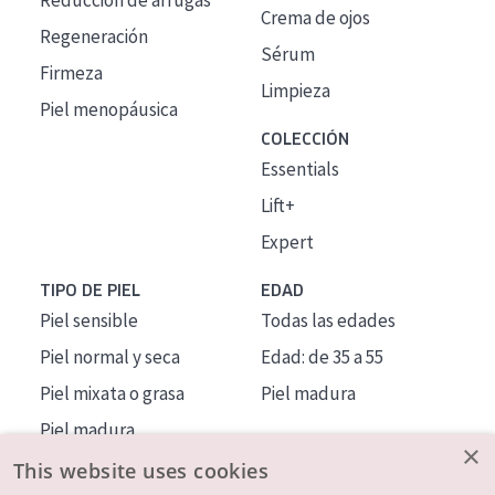
Reducción de arrugas
Crema de ojos
Regeneración
Sérum
Firmeza
Limpieza
Piel menopáusica
COLECCIÓN
Essentials
Lift+
Expert
TIPO DE PIEL
EDAD
Piel sensible
Todas las edades
Piel normal y seca
Edad: de 35 a 55
Piel mixata o grasa
Piel madura
Piel madura
×
Piel expuesta al sol
This website uses cookies