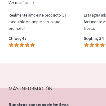
Ver reseñas
COLECCIÓN
Essentials
Realmente amo este producto. Es
Esta agua mi
asequible y cumple con lo que
fácilmente y 
Lift+
promete!
fresca.
Expert
Chloe, 47
Sophia, 34
TIPO DE PIEL
Piel sensible
Piel normal y seca
Piel mixata o grasa
Piel madura
MÁS INFORMACIÓN
Piel expuesta al sol
Piel menopáusica
Nuestros consejos de belleza