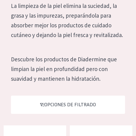
La limpieza de la piel elimina la suciedad, la
Hidratación y luminosidad
German
grasa y las impurezas, preparándola para
Reducción de arrugas
Spanish
absorber mejor los productos de cuidado
Regeneración
Greek
cutáneo y dejando la piel fresca y revitalizada.
Firmeza
Piel menopáusica
Descubre los productos de Diadermine que
limpian la piel en profundidad pero con
TIPO DE PRODUCTO
suavidad y mantienen la hidratación.
Crema de día
Crema de noche
Crema de ojos
OPCIONES DE FILTRADO
Sérum
Limpieza
Diadermine leche limpiadora hidratante
Diadermine tónico de limpieza