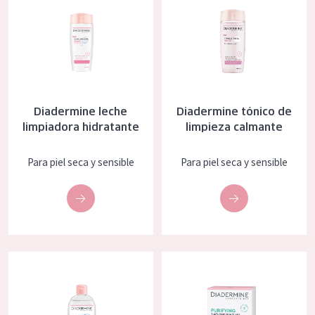
COLECCIÓN
Essentials
Lift+
Expert
Diadermine leche
Diadermine tónico de
limpiadora hidratante
limpieza calmante
TIPO DE PIEL
Piel sensible
Para piel seca y sensible
Para piel seca y sensible
Piel normal y seca
Piel mixata o grasa
Piel madura
Diadermine agua micelar hidratante
Diadermine tiras faciales purifi
Piel expuesta al sol
Piel menopáusica