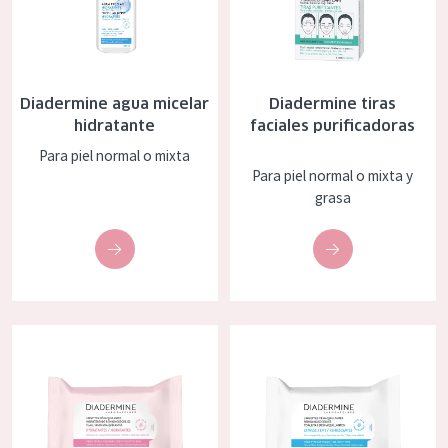
EDAD
Todas las edades
Edad: de 35 a 55
Diadermine agua micelar
Diadermine tiras
hidratante
faciales purificadoras
Piel madura
Para piel normal o mixta
Para piel normal o mixta y
grasa
Diadermine toallitas de limpieza hidratantes 25x
Diadermine Toallitas de limpiez