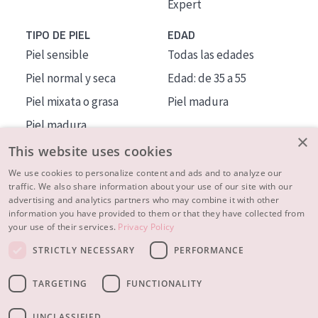
Expert
TIPO DE PIEL
EDAD
Piel sensible
Todas las edades
Piel normal y seca
Edad: de 35 a 55
Piel mixata o grasa
Piel madura
Piel madura
×
Piel expuesta al sol
This website uses cookies
Piel menopáusica
We use cookies to personalize content and ads and to analyze our
traffic. We also share information about your use of our site with our
advertising and analytics partners who may combine it with other
MÁS SOBRE NOSOTROS
information you have provided to them or that they have collected from
your use of their services.
Privacy Policy
INSPIRACIÓN
STRICTLY NECESSARY
PERFORMANCE
CONTACTO
TARGETING
FUNCTIONALITY
© 2023 - 2026 Diadermine
Condiciones
Política de Privacidad
contacto
CONFIGURACIÓN DE COOKIES
UNCLASSIFIED