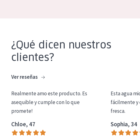
COLECCIÓN
Essentials
Lift+
¿Qué dicen nuestros
Expert
clientes?
TIPO DE PIEL
Piel sensible
Ver reseñas
Piel normal y seca
Realmente amo este producto. Es
Esta agua mi
Piel mixata o grasa
asequible y cumple con lo que
fácilmente y 
Piel madura
promete!
fresca.
Piel expuesta al sol
Chloe, 47
Sophia, 34
Piel menopáusica