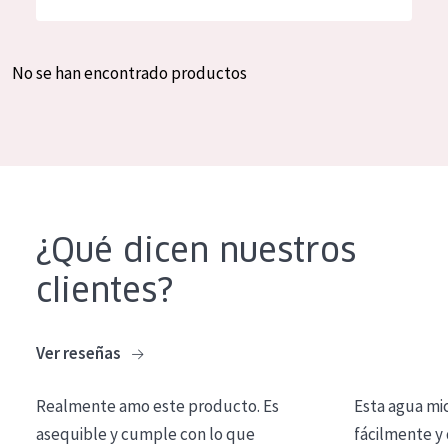
Hidratación y luminosidad
German
Reducción de arrugas
Spanish
No se han encontrado productos
Regeneración
Greek
Firmeza
Piel menopáusica
TIPO DE PRODUCTO
¿Qué dicen nuestros
Crema de día
clientes?
Crema de noche
Crema de ojos
Ver reseñas
Sérum
Realmente amo este producto. Es
Esta agua mi
Limpieza
asequible y cumple con lo que
fácilmente y 