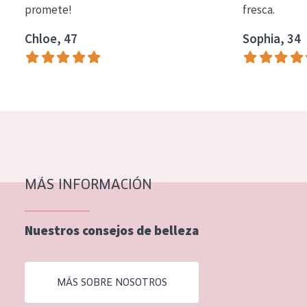
promete!
fresca.
COLECCIÓN
Chloe, 47
Sophia, 34
Essentials
Lift+
Expert
TIPO DE PIEL
Piel sensible
Piel normal y seca
MÁS INFORMACIÓN
Piel mixata o grasa
Nuestros consejos de belleza
Piel madura
Piel expuesta al sol
MÁS SOBRE NOSOTROS
Piel menopáusica