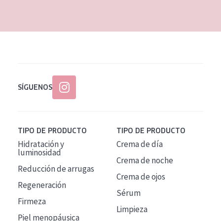
EDAD
Todas las edades
Edad: de 35 a 55
Piel madura
SÍGUENOS
TIPO DE PRODUCTO
TIPO DE PRODUCTO
Hidratación y
Crema de día
luminosidad
Crema de noche
Reducción de arrugas
Crema de ojos
Regeneración
Sérum
Firmeza
Limpieza
Piel menopáusica