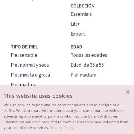
COLECCIÓN
Essentials
Lift+
Expert
TIPO DE PIEL
EDAD
Piel sensible
Todas las edades
Piel normal y seca
Edad: de 35 a 55
Piel mixata o grasa
Piel madura
Piel madura
×
Piel expuesta al sol
This website uses cookies
Piel menopáusica
We use cookies to personalize content and ads and to analyze our
traffic. We also share information about your use of our site with our
advertising and analytics partners who may combine it with other
MÁS SOBRE NOSOTROS
information you have provided to them or that they have collected from
your use of their services.
Privacy Policy
INSPIRACIÓN