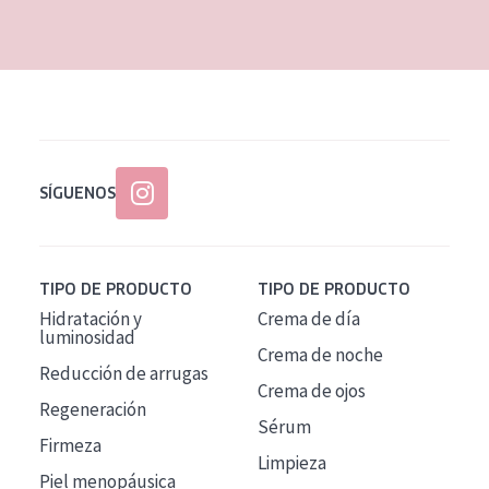
EDAD
Todas las edades
Edad: de 35 a 55
Piel madura
SÍGUENOS
TIPO DE PRODUCTO
TIPO DE PRODUCTO
Hidratación y
Crema de día
luminosidad
Crema de noche
Reducción de arrugas
Crema de ojos
Regeneración
Sérum
Firmeza
Limpieza
Piel menopáusica