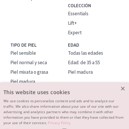
COLECCIÓN
Essentials
Lift+
Expert
TIPO DE PIEL
EDAD
Piel sensible
Todas las edades
Piel normal y seca
Edad: de 35 a 55
Piel mixata o grasa
Piel madura
Piel madura
×
Piel expuesta al sol
This website uses cookies
Piel menopáusica
We use cookies to personalize content and ads and to analyze our
traffic. We also share information about your use of our site with our
advertising and analytics partners who may combine it with other
MÁS SOBRE NOSOTROS
information you have provided to them or that they have collected from
your use of their services.
Privacy Policy
INSPIRACIÓN