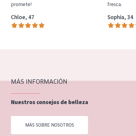
promete!
fresca.
COLECCIÓN
Chloe, 47
Sophia, 34
Essentials
Lift+
Expert
TIPO DE PIEL
Piel sensible
Piel normal y seca
MÁS INFORMACIÓN
Piel mixata o grasa
Nuestros consejos de belleza
Piel madura
Piel expuesta al sol
MÁS SOBRE NOSOTROS
Piel menopáusica