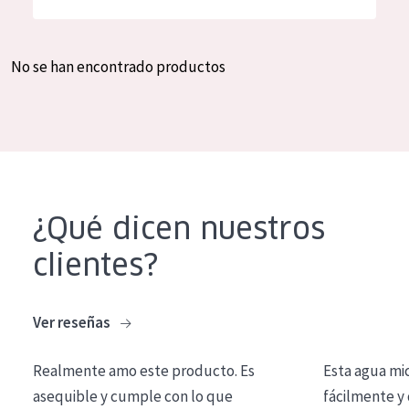
Hidratación y luminosidad
German
Reducción de arrugas
Spanish
No se han encontrado productos
Regeneración
Greek
Firmeza
Piel menopáusica
TIPO DE PRODUCTO
¿Qué dicen nuestros
Crema de día
clientes?
Crema de noche
Crema de ojos
Ver reseñas
Sérum
Realmente amo este producto. Es
Esta agua mi
Limpieza
asequible y cumple con lo que
fácilmente y 