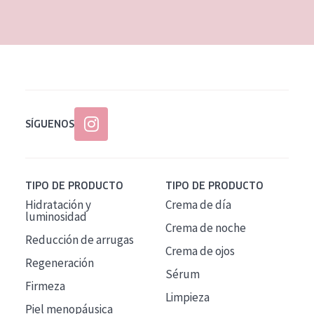
EDAD
Todas las edades
Edad: de 35 a 55
Piel madura
SÍGUENOS
TIPO DE PRODUCTO
TIPO DE PRODUCTO
Hidratación y
Crema de día
luminosidad
Crema de noche
Reducción de arrugas
Crema de ojos
Regeneración
Sérum
Firmeza
Limpieza
Piel menopáusica