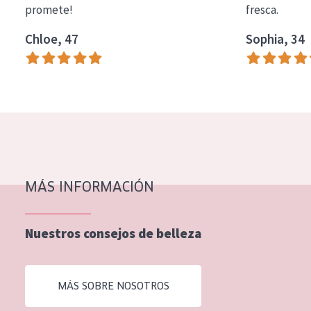
promete!
fresca.
COLECCIÓN
Chloe, 47
Sophia, 34
Essentials
Lift+
Expert
TIPO DE PIEL
Piel sensible
Piel normal y seca
MÁS INFORMACIÓN
Piel mixata o grasa
Nuestros consejos de belleza
Piel madura
Piel expuesta al sol
MÁS SOBRE NOSOTROS
Piel menopáusica