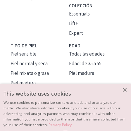
COLECCIÓN
Essentials
Lift+
Expert
TIPO DE PIEL
EDAD
Piel sensible
Todas las edades
Piel normal y seca
Edad: de 35 a 55
Piel mixata o grasa
Piel madura
Piel madura
×
Piel expuesta al sol
This website uses cookies
Piel menopáusica
We use cookies to personalize content and ads and to analyze our
traffic. We also share information about your use of our site with our
advertising and analytics partners who may combine it with other
MÁS SOBRE NOSOTROS
information you have provided to them or that they have collected from
your use of their services.
Privacy Policy
INSPIRACIÓN