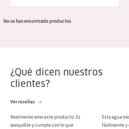
Hidratación y luminosidad
German
Reducción de arrugas
Spanish
No se han encontrado productos
Regeneración
Greek
Firmeza
Piel menopáusica
TIPO DE PRODUCTO
¿Qué dicen nuestros
Crema de día
clientes?
Crema de noche
Crema de ojos
Ver reseñas
Sérum
Realmente amo este producto. Es
Esta agua mi
Limpieza
asequible y cumple con lo que
fácilmente y 