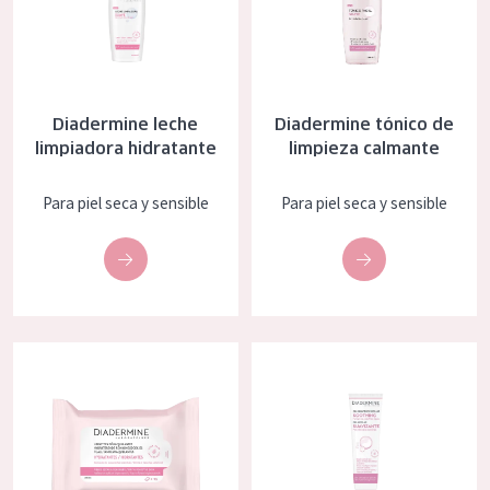
COLECCIÓN
Essentials
Lift+
Diadermine leche
Diadermine tónico de
Expert
limpiadora hidratante
limpieza calmante
Para piel seca y sensible
Para piel seca y sensible
TIPO DE PIEL
Piel sensible
Piel normal y seca
Piel mixata o grasa
Diadermine toallitas de limpieza hidratantes 25x
Diadermine gel micelar suaviza
Piel madura
Piel expuesta al sol
Piel menopáusica