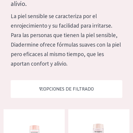
alivio.
Hidratación y luminosidad
German
La piel sensible se caracteriza por el
Reducción de arrugas
Spanish
enrojecimiento y su facilidad para irritarse.
Regeneración
Greek
Para las personas que tienen la piel sensible,
Firmeza
Diadermine ofrece fórmulas suaves con la piel
Piel menopáusica
pero eficaces al mismo tiempo, que les
aportan confort y alivio.
TIPO DE PRODUCTO
Crema de día
OPCIONES DE FILTRADO
Crema de noche
Crema de ojos
Sérum
Diadermine leche limpiadora hidratante
Diadermine tónico de limpieza
Limpieza