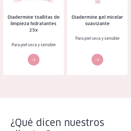
EDAD
Diadermine toallitas de
Diadermine gel micelar
Todas las edades
limpieza hidratantes
suavizante
Edad: de 35 a 55
25x
Para piel seca y sensible
Piel madura
Para piel seca y sensible
¿Qué dicen nuestros