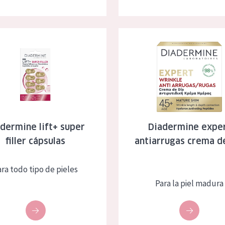
 lift+ super filler cápsulas
Diadermine expert antiarrugas
dermine lift+ super
Diadermine expe
filler cápsulas
antiarrugas crema d
ara todo tipo de pieles
Para la piel madura