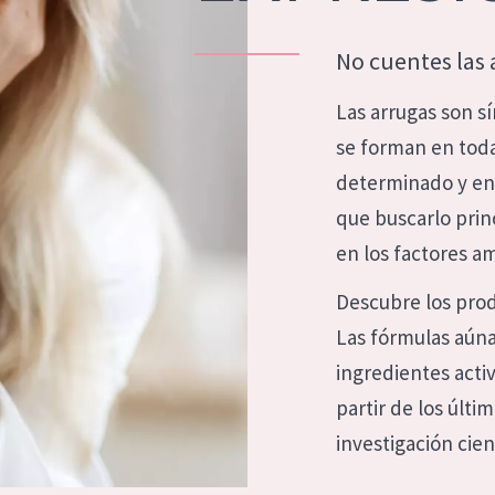
eca
Edad: de 35 a 55
rasa
Piel madura
No cuentes las 
Las arrugas son s
l sol
se forman en tod
ica
determinado y en 
que buscarlo prin
RODUCTOS
en los factores a
Descubre los prod
Las fórmulas aúna
ingredientes acti
partir de los últi
investigación cient