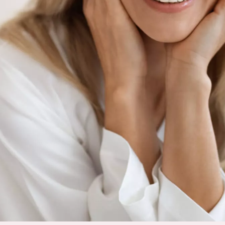
Piel normal y s
German
Piel mixata o g
Spanish
Piel madura
Greek
Piel expuesta a
Piel menopáus
NUESTROS P