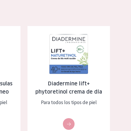
ffecto instantáneo
Diadermine lift+ phytoretinol crema de día
sulas
Diadermine lift+
áneo
phytoretinol crema de día
piel
Para todos los tipos de piel