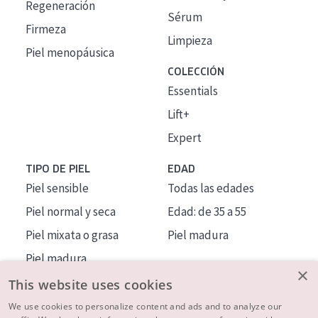
Regeneración
Sérum
Firmeza
Limpieza
Piel menopáusica
COLECCIÓN
Essentials
Lift+
Expert
TIPO DE PIEL
EDAD
Piel sensible
Todas las edades
Piel normal y seca
Edad: de 35 a 55
Piel mixata o grasa
Piel madura
Piel madura
×
Piel expuesta al sol
This website uses cookies
Piel menopáusica
We use cookies to personalize content and ads and to analyze our