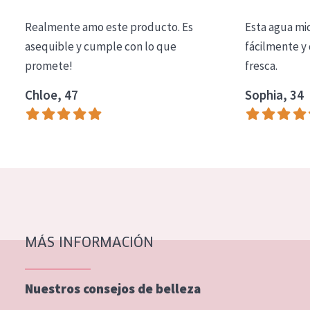
COLECCIÓN
Realmente amo este producto. Es
Esta agua mi
Essentials
asequible y cumple con lo que
fácilmente y 
promete!
fresca.
Lift+
Expert
Chloe, 47
Sophia, 34
TIPO DE PIEL
Piel sensible
Piel normal y seca
Piel mixata o grasa
Piel madura
MÁS INFORMACIÓN
Piel expuesta al sol
Piel menopáusica
Nuestros consejos de belleza