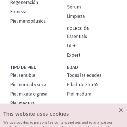
Regeneración
Sérum
Firmeza
Limpieza
Piel menopáusica
COLECCIÓN
Essentials
Lift+
Expert
TIPO DE PIEL
EDAD
Piel sensible
Todas las edades
Piel normal y seca
Edad: de 35 a 55
Piel mixata o grasa
Piel madura
Piel madura
×
Piel expuesta al sol
This website uses cookies
Piel menopáusica
We use cookies to personalize content and ads and to analyze our