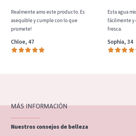
COLECCIÓN
Realmente amo este producto. Es
Esta agua mi
Essentials
asequible y cumple con lo que
fácilmente y 
promete!
fresca.
Lift+
Expert
Chloe, 47
Sophia, 34
TIPO DE PIEL
Piel sensible
Piel normal y seca
Piel mixata o grasa
Piel madura
MÁS INFORMACIÓN
Piel expuesta al sol
Piel menopáusica
Nuestros consejos de belleza