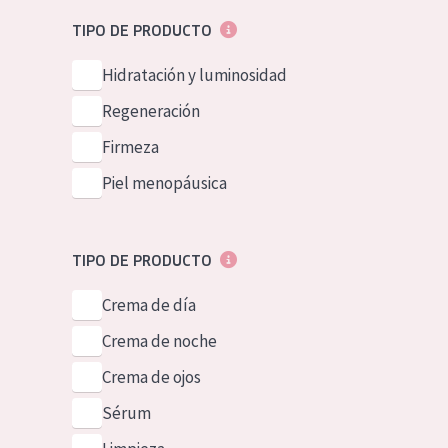
Piel normal y s
German
TIPO DE PRODUCTO
Piel mixata o g
Spanish
Hidratación y luminosidad
Piel madura
Greek
Regeneración
Piel expuesta a
Firmeza
Piel menopáus
Piel menopáusica
NUESTROS P
TIPO DE PRODUCTO
Crema de día
Crema de noche
Crema de ojos
Sérum