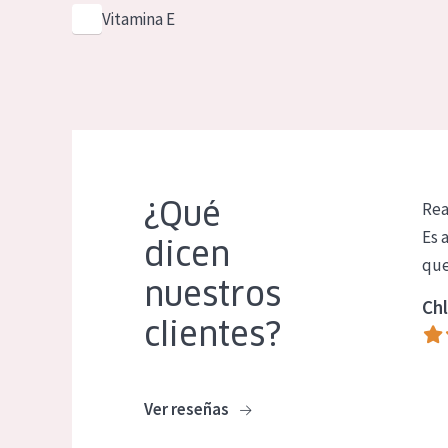
Vitamina E
¿Qué
Rea
Es 
dicen
que
nuestros
Chl
clientes?
Ver reseñas