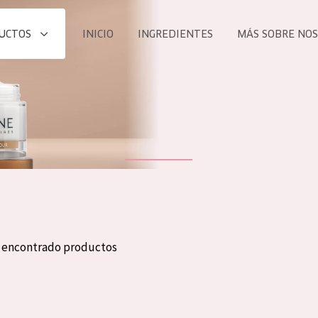
UCTOS
INICIO
INGREDIENTES
MÁS SOBRE NO
todos nues
UCTO
COLECCIÓN
Essentials
he
Lift+
Expert
n encontrado productos
TODO
EDAD
PROD
Todas las edades