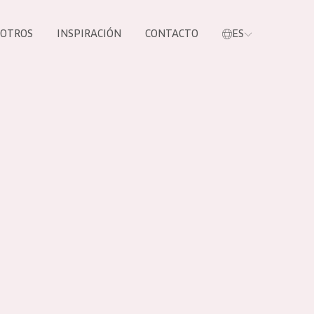
SOTROS
INSPIRACIÓN
CONTACTO
ES
tros productos
S NUESTROS
UCTOS