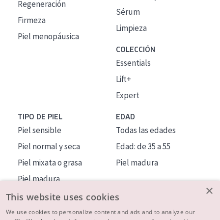
Regeneración
Sérum
Firmeza
Limpieza
Piel menopáusica
COLECCIÓN
Essentials
Lift+
Expert
TIPO DE PIEL
EDAD
Piel sensible
Todas las edades
Piel normal y seca
Edad: de 35 a 55
Piel mixata o grasa
Piel madura
Piel madura
×
Piel expuesta al sol
This website uses cookies
Piel menopáusica
We use cookies to personalize content and ads and to analyze our