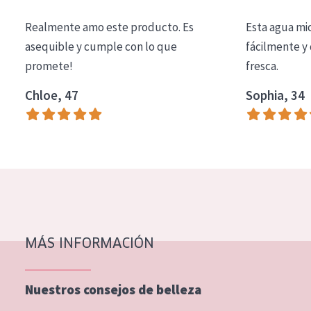
COLECCIÓN
Realmente amo este producto. Es
Esta agua mi
Essentials
asequible y cumple con lo que
fácilmente y 
promete!
fresca.
Lift+
Expert
Chloe, 47
Sophia, 34
TIPO DE PIEL
Piel sensible
Piel normal y seca
Piel mixata o grasa
Piel madura
MÁS INFORMACIÓN
Piel expuesta al sol
Piel menopáusica
Nuestros consejos de belleza