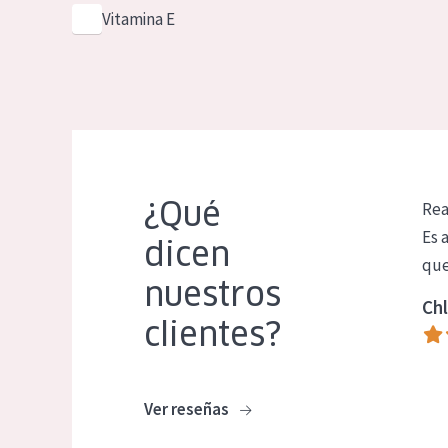
Vitamina E
¿Qué
Rea
Es 
dicen
que
nuestros
Chl
clientes?
Ver reseñas