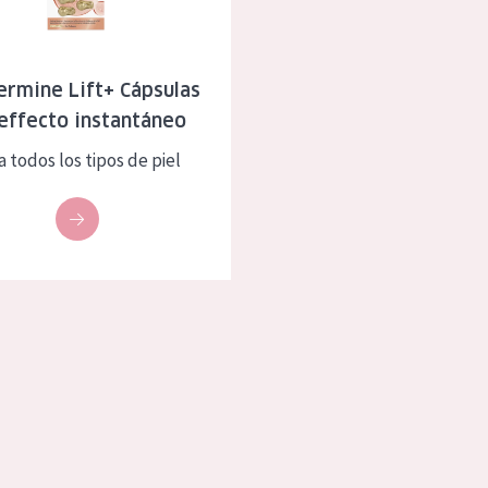
eca
Edad: de 35 a 55
rasa
Piel madura
ermine Lift+ Cápsulas
effecto instantáneo
l sol
a todos los tipos de piel
ica
RODUCTOS