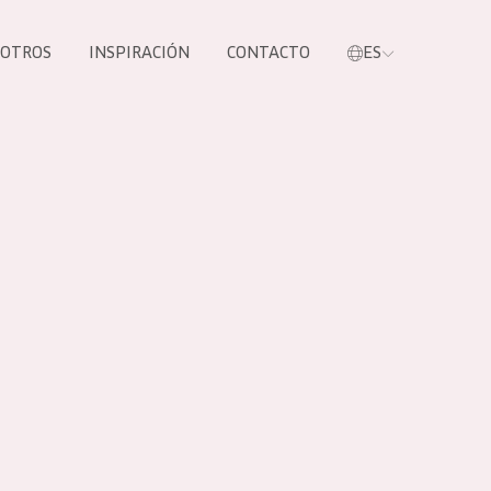
SOTROS
INSPIRACIÓN
CONTACTO
ES
tros productos
S NUESTROS
UCTOS