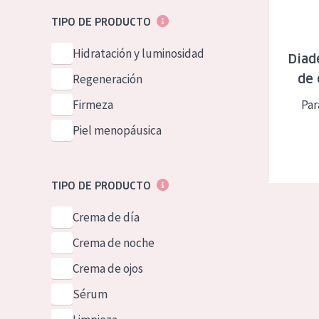
Piel normal y s
German
TIPO DE PRODUCTO
Piel mixata o g
Spanish
Hidratación y luminosidad
Diad
Piel madura
Greek
Regeneración
de 
Piel expuesta a
Firmeza
Par
Piel menopáus
Piel menopáusica
NUESTROS P
TIPO DE PRODUCTO
Crema de día
Crema de noche
Crema de ojos
Sérum