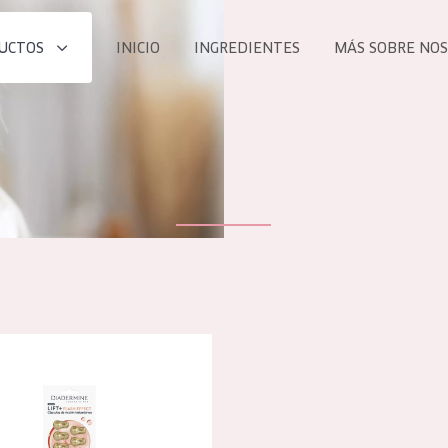
UCTOS
INICIO
INGREDIENTES
MÁS SOBRE NO
todos nues
UCTO
COLECCIÓN
Essentials
he
Lift+
Expert
 Lift+ Cápsulas de effecto instantáneo
TODO
EDAD
PROD
Todas las edades