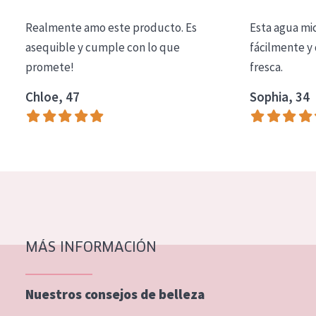
COLECCIÓN
Realmente amo este producto. Es
Esta agua mi
Essentials
asequible y cumple con lo que
fácilmente y 
promete!
fresca.
Lift+
Expert
Chloe, 47
Sophia, 34
TIPO DE PIEL
Piel sensible
Piel normal y seca
Piel mixata o grasa
Piel madura
MÁS INFORMACIÓN
Piel expuesta al sol
Piel menopáusica
Nuestros consejos de belleza