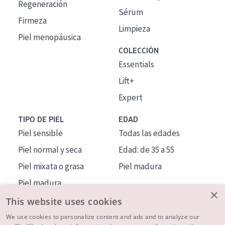
Regeneración
Sérum
Firmeza
Limpieza
Piel menopáusica
COLECCIÓN
Essentials
Lift+
Expert
TIPO DE PIEL
EDAD
Piel sensible
Todas las edades
Piel normal y seca
Edad: de 35 a 55
Piel mixata o grasa
Piel madura
Piel madura
×
Piel expuesta al sol
This website uses cookies
Piel menopáusica
We use cookies to personalize content and ads and to analyze our