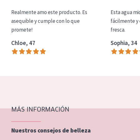
COLECCIÓN
Realmente amo este producto. Es
Esta agua mi
Essentials
asequible y cumple con lo que
fácilmente y 
promete!
fresca.
Lift+
Expert
Chloe, 47
Sophia, 34
TIPO DE PIEL
Piel sensible
Piel normal y seca
Piel mixata o grasa
Piel madura
MÁS INFORMACIÓN
Piel expuesta al sol
Piel menopáusica
Nuestros consejos de belleza