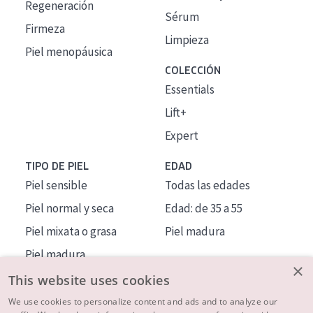
Regeneración
Sérum
Firmeza
Limpieza
Piel menopáusica
COLECCIÓN
Essentials
Lift+
Expert
TIPO DE PIEL
EDAD
Piel sensible
Todas las edades
Piel normal y seca
Edad: de 35 a 55
Piel mixata o grasa
Piel madura
Piel madura
×
Piel expuesta al sol
This website uses cookies
Piel menopáusica
We use cookies to personalize content and ads and to analyze our