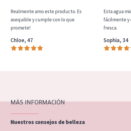
COLECCIÓN
Realmente amo este producto. Es
Esta agua mi
Essentials
asequible y cumple con lo que
fácilmente y 
promete!
fresca.
Lift+
Expert
Chloe, 47
Sophia, 34
TIPO DE PIEL
Piel sensible
Piel normal y seca
Piel mixata o grasa
Piel madura
MÁS INFORMACIÓN
Piel expuesta al sol
Piel menopáusica
Nuestros consejos de belleza