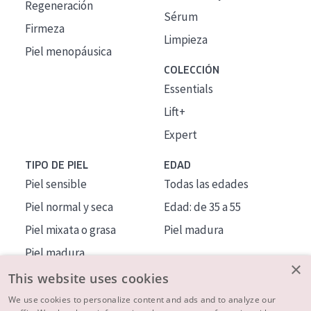
Regeneración
Sérum
Firmeza
Limpieza
Piel menopáusica
COLECCIÓN
Essentials
Lift+
Expert
TIPO DE PIEL
EDAD
Piel sensible
Todas las edades
Piel normal y seca
Edad: de 35 a 55
Piel mixata o grasa
Piel madura
Piel madura
×
Piel expuesta al sol
This website uses cookies
Piel menopáusica
We use cookies to personalize content and ads and to analyze our