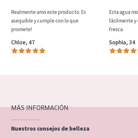
COLECCIÓN
Realmente amo este producto. Es
Esta agua mi
Essentials
asequible y cumple con lo que
fácilmente y 
promete!
fresca.
Lift+
Expert
Chloe, 47
Sophia, 34
TIPO DE PIEL
Piel sensible
Piel normal y seca
Piel mixata o grasa
Piel madura
MÁS INFORMACIÓN
Piel expuesta al sol
Piel menopáusica
Nuestros consejos de belleza