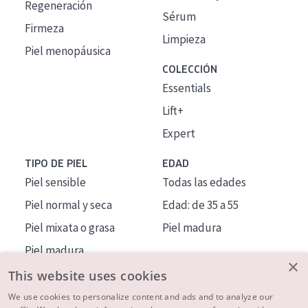
Regeneración
Sérum
Firmeza
Limpieza
Piel menopáusica
COLECCIÓN
Essentials
Lift+
Expert
TIPO DE PIEL
EDAD
Piel sensible
Todas las edades
Piel normal y seca
Edad: de 35 a 55
Piel mixata o grasa
Piel madura
Piel madura
×
Piel expuesta al sol
This website uses cookies
Piel menopáusica
We use cookies to personalize content and ads and to analyze our