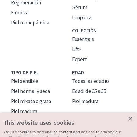
Regeneración
Sérum
Firmeza
Limpieza
Piel menopáusica
COLECCIÓN
Essentials
Lift+
Expert
TIPO DE PIEL
EDAD
Piel sensible
Todas las edades
Piel normal y seca
Edad: de 35 a 55
Piel mixata o grasa
Piel madura
Piel madura
×
Piel expuesta al sol
This website uses cookies
Piel menopáusica
We use cookies to personalize content and ads and to analyze our