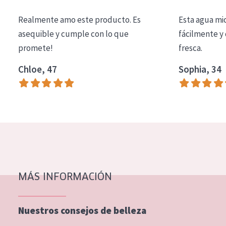
COLECCIÓN
Realmente amo este producto. Es
Esta agua mi
Essentials
asequible y cumple con lo que
fácilmente y 
promete!
fresca.
Lift+
Expert
Chloe, 47
Sophia, 34
TIPO DE PIEL
Piel sensible
Piel normal y seca
Piel mixata o grasa
Piel madura
MÁS INFORMACIÓN
Piel expuesta al sol
Piel menopáusica
Nuestros consejos de belleza