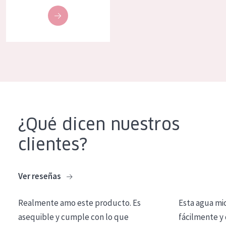
COLECCIÓN
Essentials
Lift+
Expert
TIPO DE PIEL
Piel sensible
¿Qué dicen nuestros
Piel normal y seca
clientes?
Piel mixata o grasa
Piel madura
Ver reseñas
Piel expuesta al sol
Realmente amo este producto. Es
Esta agua mi
Piel menopáusica
asequible y cumple con lo que
fácilmente y 