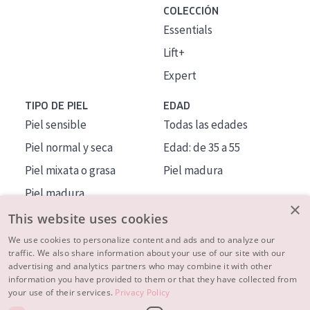
COLECCIÓN
Essentials
Lift+
Expert
TIPO DE PIEL
EDAD
Piel sensible
Todas las edades
Piel normal y seca
Edad: de 35 a 55
Piel mixata o grasa
Piel madura
Piel madura
×
Piel expuesta al sol
This website uses cookies
Piel menopáusica
We use cookies to personalize content and ads and to analyze our
traffic. We also share information about your use of our site with our
advertising and analytics partners who may combine it with other
MÁS SOBRE NOSOTROS
information you have provided to them or that they have collected from
your use of their services.
Privacy Policy
INSPIRACIÓN