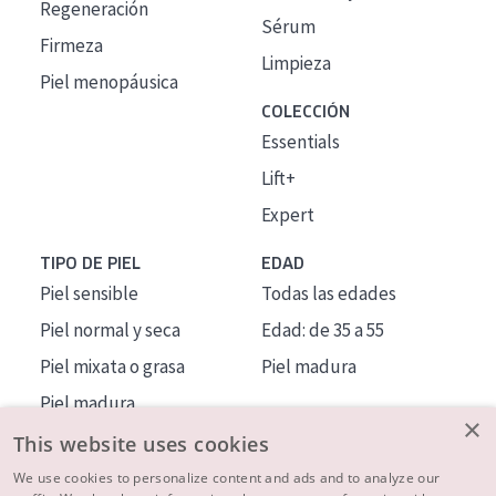
Regeneración
Sérum
Firmeza
Limpieza
Piel menopáusica
COLECCIÓN
Essentials
Lift+
Expert
TIPO DE PIEL
EDAD
Piel sensible
Todas las edades
Piel normal y seca
Edad: de 35 a 55
Piel mixata o grasa
Piel madura
Piel madura
×
Piel expuesta al sol
This website uses cookies
Piel menopáusica
We use cookies to personalize content and ads and to analyze our