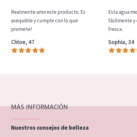
COLECCIÓN
Realmente amo este producto. Es
Esta agua mi
Essentials
asequible y cumple con lo que
fácilmente y 
promete!
fresca.
Lift+
Expert
Chloe, 47
Sophia, 34
TIPO DE PIEL
Piel sensible
Piel normal y seca
Piel mixata o grasa
Piel madura
MÁS INFORMACIÓN
Piel expuesta al sol
Piel menopáusica
Nuestros consejos de belleza