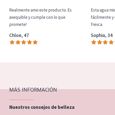
COLECCIÓN
Realmente amo este producto. Es
Esta agua mi
Essentials
asequible y cumple con lo que
fácilmente y 
promete!
fresca.
Lift+
Expert
Chloe, 47
Sophia, 34
TIPO DE PIEL
Piel sensible
Piel normal y seca
Piel mixata o grasa
Piel madura
MÁS INFORMACIÓN
Piel expuesta al sol
Piel menopáusica
Nuestros consejos de belleza