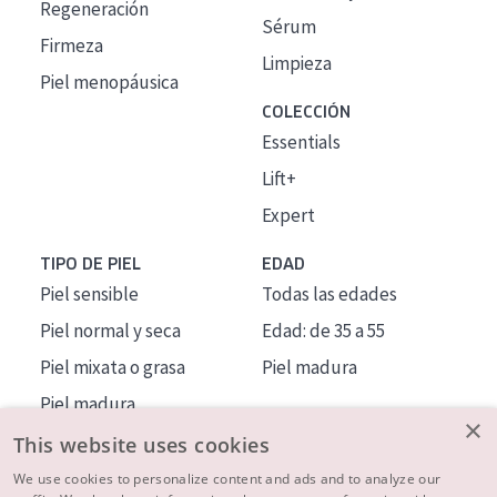
Regeneración
Sérum
Firmeza
Limpieza
Piel menopáusica
COLECCIÓN
Essentials
Lift+
Expert
TIPO DE PIEL
EDAD
Piel sensible
Todas las edades
Piel normal y seca
Edad: de 35 a 55
Piel mixata o grasa
Piel madura
Piel madura
×
Piel expuesta al sol
This website uses cookies
Piel menopáusica
We use cookies to personalize content and ads and to analyze our