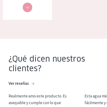
COLECCIÓN
Essentials
Lift+
Expert
TIPO DE PIEL
Piel sensible
¿Qué dicen nuestros
Piel normal y seca
clientes?
Piel mixata o grasa
Piel madura
Ver reseñas
Piel expuesta al sol
Realmente amo este producto. Es
Esta agua mi
Piel menopáusica
asequible y cumple con lo que
fácilmente y 