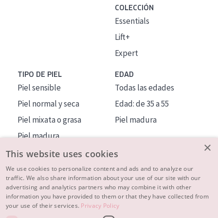
COLECCIÓN
Essentials
Lift+
Expert
TIPO DE PIEL
EDAD
Piel sensible
Todas las edades
Piel normal y seca
Edad: de 35 a 55
Piel mixata o grasa
Piel madura
Piel madura
×
Piel expuesta al sol
This website uses cookies
Piel menopáusica
We use cookies to personalize content and ads and to analyze our
traffic. We also share information about your use of our site with our
advertising and analytics partners who may combine it with other
MÁS SOBRE NOSOTROS
information you have provided to them or that they have collected from
your use of their services.
Privacy Policy
INSPIRACIÓN