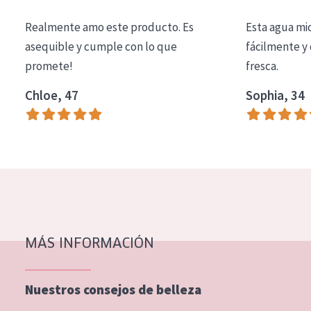
COLECCIÓN
Realmente amo este producto. Es
Esta agua mi
Essentials
asequible y cumple con lo que
fácilmente y 
promete!
fresca.
Lift+
Expert
Chloe, 47
Sophia, 34
TIPO DE PIEL
Piel sensible
Piel normal y seca
Piel mixata o grasa
Piel madura
MÁS INFORMACIÓN
Piel expuesta al sol
Piel menopáusica
Nuestros consejos de belleza