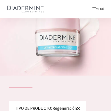
MENÚ
todos nuestros productos
INICIO
INGREDIENTES
MÁS SOBRE NOSOTROS
INSPIRACIÓN
TODOS NUESTROS
contacto
PRODUCTOS
English
TIPO DE PRODUCTO
TIPO DE PRODUCTO: Regeneración
French