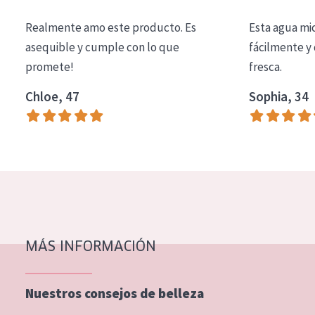
COLECCIÓN
Realmente amo este producto. Es
Esta agua mi
Essentials
asequible y cumple con lo que
fácilmente y 
promete!
fresca.
Lift+
Expert
Chloe, 47
Sophia, 34
TIPO DE PIEL
Piel sensible
Piel normal y seca
Piel mixata o grasa
Piel madura
MÁS INFORMACIÓN
Piel expuesta al sol
Piel menopáusica
Nuestros consejos de belleza