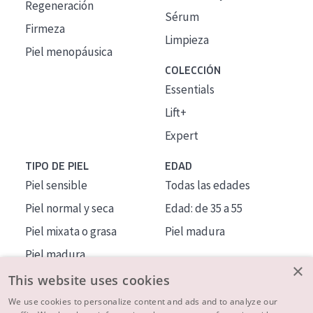
Regeneración
Sérum
Firmeza
Limpieza
Piel menopáusica
COLECCIÓN
Essentials
Lift+
Expert
TIPO DE PIEL
EDAD
Piel sensible
Todas las edades
Piel normal y seca
Edad: de 35 a 55
Piel mixata o grasa
Piel madura
Piel madura
×
Piel expuesta al sol
This website uses cookies
Piel menopáusica
We use cookies to personalize content and ads and to analyze our