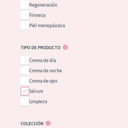
Piel normal y s
Regeneración
German
Piel mixata o g
Firmeza
Spanish
Piel madura
Piel menopáusica
Greek
Piel expuesta a
Piel menopáus
TIPO DE PRODUCTO
Crema de día
NUESTROS P
Crema de noche
Crema de ojos
Sérum
Limpieza
COLECCIÓN