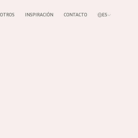
SOTROS
INSPIRACIÓN
CONTACTO
ES
tros productos
S NUESTROS
UCTOS