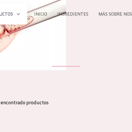
UCTOS
INICIO
INGREDIENTES
MÁS SOBRE NO
todos nues
UCTO
COLECCIÓN
Essentials
he
Lift+
Expert
n encontrado productos
TODO
EDAD
PROD
Todas las edades