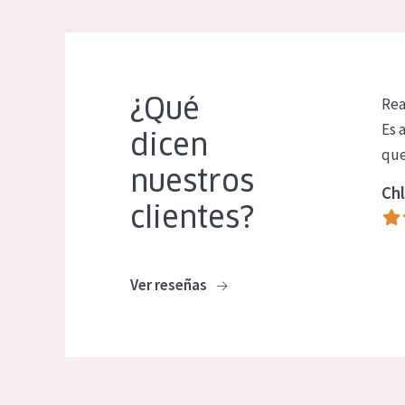
¿Qué
Rea
Es 
dicen
que
nuestros
Chl
clientes?
Ver reseñas