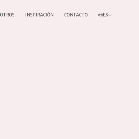
SOTROS
INSPIRACIÓN
CONTACTO
ES
tros productos
S NUESTROS
UCTOS