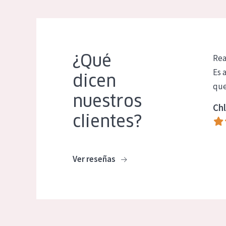
¿Qué
Rea
Es 
dicen
que
nuestros
Chl
clientes?
Ver reseñas