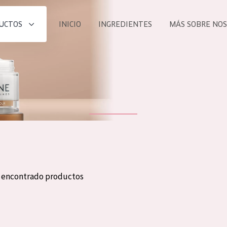
UCTOS
INICIO
INGREDIENTES
MÁS SOBRE NO
todos nues
UCTO
COLECCIÓN
Essentials
he
Lift+
Expert
n encontrado productos
TODO
EDAD
PROD
Todas las edades