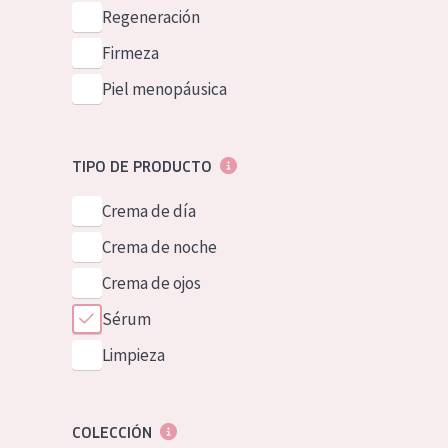
Piel normal y s
Regeneración
German
Piel mixata o g
Firmeza
Spanish
Piel madura
Piel menopáusica
Greek
Piel expuesta a
Piel menopáus
TIPO DE PRODUCTO
Crema de día
NUESTROS P
Crema de noche
Crema de ojos
Sérum
Limpieza
COLECCIÓN