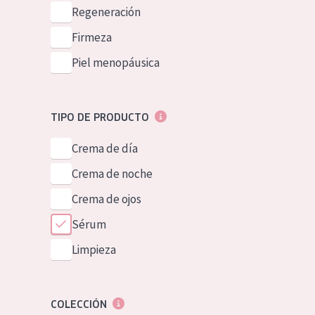
Piel normal y s
Regeneración
German
Piel mixata o g
Firmeza
Spanish
Piel madura
Piel menopáusica
Greek
Piel expuesta a
Piel menopáus
TIPO DE PRODUCTO
Crema de día
NUESTROS P
Crema de noche
Crema de ojos
Sérum
Limpieza
COLECCIÓN