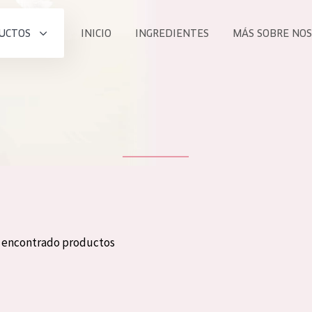
UCTOS
INICIO
INGREDIENTES
MÁS SOBRE NO
todos nues
UCTO
COLECCIÓN
Essentials
he
Lift+
Expert
n encontrado productos
TODO
EDAD
PROD
Todas las edades