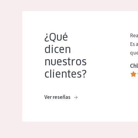
¿Qué
Rea
Es 
dicen
que
nuestros
Chl
clientes?
Ver reseñas