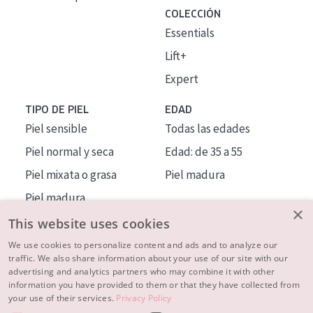
COLECCIÓN
Essentials
Lift+
Expert
TIPO DE PIEL
EDAD
Piel sensible
Todas las edades
Piel normal y seca
Edad: de 35 a 55
Piel mixata o grasa
Piel madura
Piel madura
×
Piel expuesta al sol
This website uses cookies
Piel menopáusica
We use cookies to personalize content and ads and to analyze our
traffic. We also share information about your use of our site with our
advertising and analytics partners who may combine it with other
MÁS SOBRE NOSOTROS
information you have provided to them or that they have collected from
your use of their services.
Privacy Policy
INSPIRACIÓN