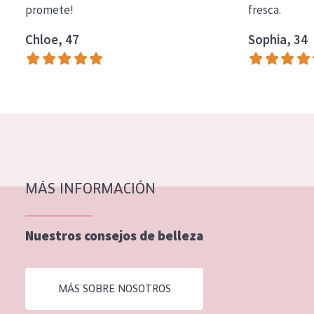
promete!
fresca.
COLECCIÓN
Chloe, 47
Sophia, 34
Essentials
Lift+
Expert
TIPO DE PIEL
Piel sensible
Piel normal y seca
MÁS INFORMACIÓN
Piel mixata o grasa
Nuestros consejos de belleza
Piel madura
Piel expuesta al sol
MÁS SOBRE NOSOTROS
Piel menopáusica