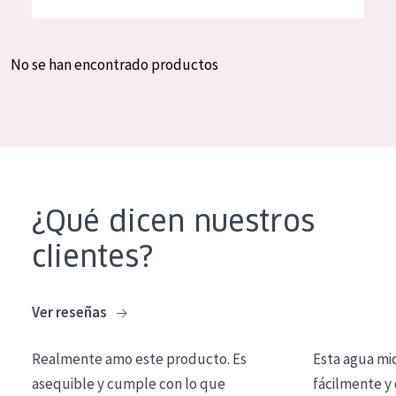
Hidratación y luminosidad
German
Reducción de arrugas
Spanish
No se han encontrado productos
Regeneración
Greek
Firmeza
Piel menopáusica
TIPO DE PRODUCTO
¿Qué dicen nuestros
Crema de día
clientes?
Crema de noche
Crema de ojos
Ver reseñas
Sérum
Realmente amo este producto. Es
Esta agua mi
Limpieza
asequible y cumple con lo que
fácilmente y 