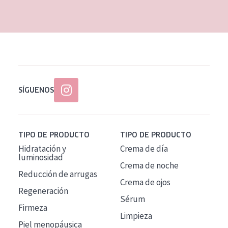
EDAD
Todas las edades
Edad: de 35 a 55
Piel madura
SÍGUENOS
TIPO DE PRODUCTO
TIPO DE PRODUCTO
Hidratación y
Crema de día
luminosidad
Crema de noche
Reducción de arrugas
Crema de ojos
Regeneración
Sérum
Firmeza
Limpieza
Piel menopáusica