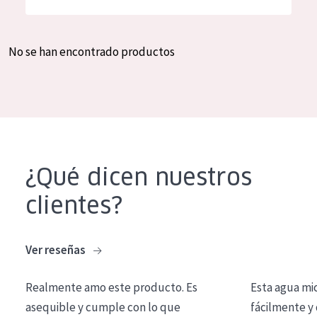
Hidratación y luminosidad
German
Reducción de arrugas
Spanish
No se han encontrado productos
Regeneración
Greek
Firmeza
Piel menopáusica
TIPO DE PRODUCTO
¿Qué dicen nuestros
Crema de día
clientes?
Crema de noche
Crema de ojos
Ver reseñas
Sérum
Realmente amo este producto. Es
Esta agua mi
Limpieza
asequible y cumple con lo que
fácilmente y 