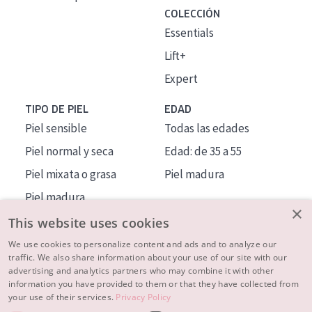
COLECCIÓN
Essentials
Lift+
Expert
TIPO DE PIEL
EDAD
Piel sensible
Todas las edades
Piel normal y seca
Edad: de 35 a 55
Piel mixata o grasa
Piel madura
Piel madura
×
Piel expuesta al sol
This website uses cookies
Piel menopáusica
We use cookies to personalize content and ads and to analyze our
traffic. We also share information about your use of our site with our
advertising and analytics partners who may combine it with other
MÁS SOBRE NOSOTROS
information you have provided to them or that they have collected from
your use of their services.
Privacy Policy
INSPIRACIÓN