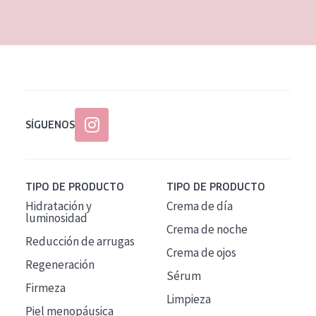
EDAD
Todas las edades
Edad: de 35 a 55
Piel madura
SÍGUENOS
TIPO DE PRODUCTO
TIPO DE PRODUCTO
Hidratación y
Crema de día
luminosidad
Crema de noche
Reducción de arrugas
Crema de ojos
Regeneración
Sérum
Firmeza
Limpieza
Piel menopáusica