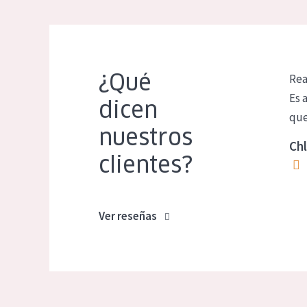
¿Qué
Rea
Es 
dicen
que
nuestros
Chl
clientes?
Ver reseñas