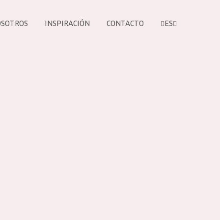
OSOTROS
INSPIRACIÓN
CONTACTO
ES
tros productos
S NUESTROS
UCTOS