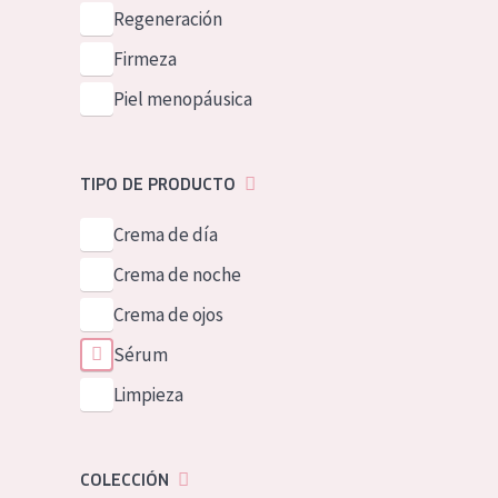
Piel normal y s
Regeneración
German
Piel mixata o g
Firmeza
Spanish
Piel madura
Piel menopáusica
Greek
Piel expuesta a
Piel menopáus
TIPO DE PRODUCTO
Crema de día
NUESTROS P
Crema de noche
Crema de ojos
Sérum
Limpieza
COLECCIÓN