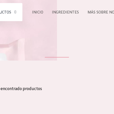
UCTOS
INICIO
INGREDIENTES
MÁS SOBRE N
todos nues
UCTO
COLECCIÓN
Essentials
he
Lift+
Expert
n encontrado productos
TODO
EDAD
PROD
Todas las edades