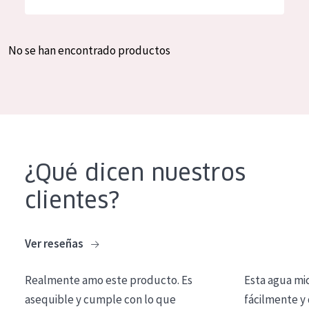
Hidratación y luminosidad
German
Reducción de arrugas
Spanish
No se han encontrado productos
Regeneración
Greek
Firmeza
Piel menopáusica
TIPO DE PRODUCTO
¿Qué dicen nuestros
Crema de día
clientes?
Crema de noche
Crema de ojos
Ver reseñas
Sérum
Realmente amo este producto. Es
Esta agua mi
Limpieza
asequible y cumple con lo que
fácilmente y 