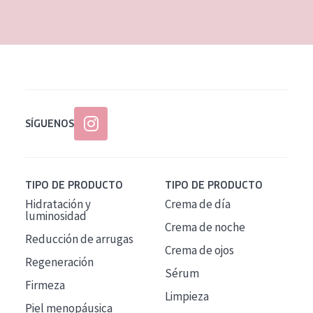
EDAD
Todas las edades
Edad: de 35 a 55
Piel madura
SÍGUENOS
TIPO DE PRODUCTO
TIPO DE PRODUCTO
Hidratación y
Crema de día
luminosidad
Crema de noche
Reducción de arrugas
Crema de ojos
Regeneración
Sérum
Firmeza
Limpieza
Piel menopáusica