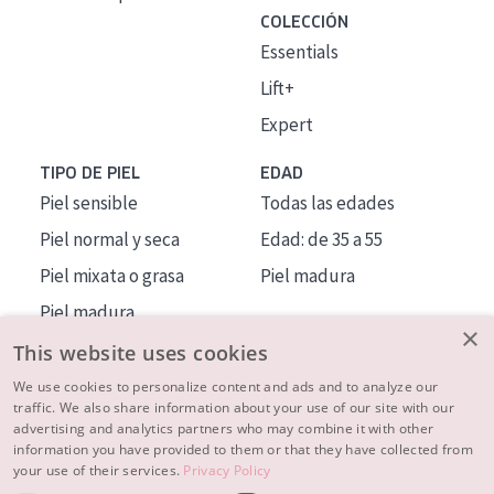
COLECCIÓN
Essentials
Lift+
Expert
TIPO DE PIEL
EDAD
Piel sensible
Todas las edades
Piel normal y seca
Edad: de 35 a 55
Piel mixata o grasa
Piel madura
Piel madura
×
Piel expuesta al sol
This website uses cookies
Piel menopáusica
We use cookies to personalize content and ads and to analyze our
traffic. We also share information about your use of our site with our
advertising and analytics partners who may combine it with other
MÁS SOBRE NOSOTROS
information you have provided to them or that they have collected from
your use of their services.
Privacy Policy
INSPIRACIÓN