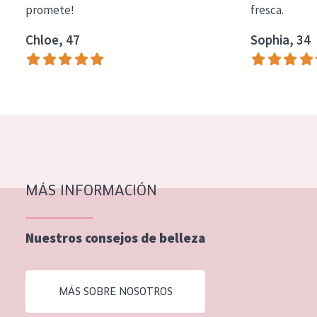
promete!
fresca.
COLECCIÓN
Chloe, 47
Sophia, 34
Essentials
Lift+
Expert
TIPO DE PIEL
Piel sensible
Piel normal y seca
MÁS INFORMACIÓN
Piel mixata o grasa
Nuestros consejos de belleza
Piel madura
Piel expuesta al sol
MÁS SOBRE NOSOTROS
Piel menopáusica