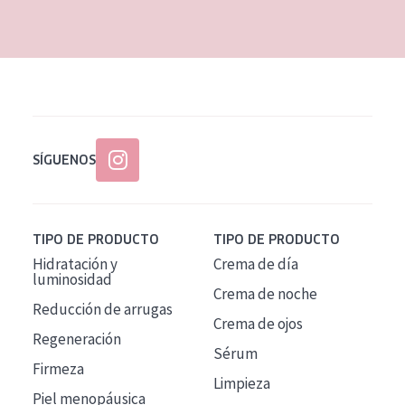
EDAD
Todas las edades
Edad: de 35 a 55
Piel madura
SÍGUENOS
TIPO DE PRODUCTO
TIPO DE PRODUCTO
Hidratación y
Crema de día
luminosidad
Crema de noche
Reducción de arrugas
Crema de ojos
Regeneración
Sérum
Firmeza
Limpieza
Piel menopáusica