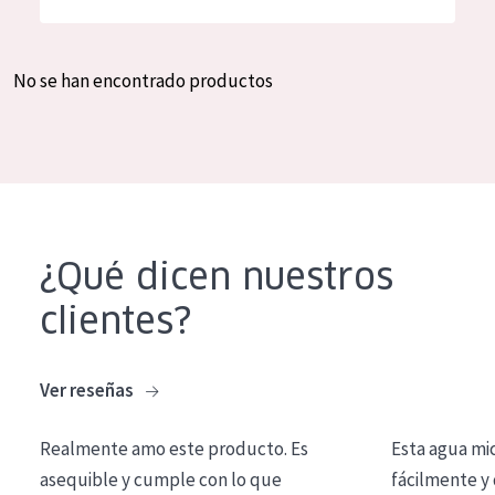
Hidratación y luminosidad
German
Reducción de arrugas
Spanish
No se han encontrado productos
Regeneración
Greek
Firmeza
Piel menopáusica
TIPO DE PRODUCTO
¿Qué dicen nuestros
Crema de día
clientes?
Crema de noche
Crema de ojos
Ver reseñas
Sérum
Realmente amo este producto. Es
Esta agua mi
Limpieza
asequible y cumple con lo que
fácilmente y 