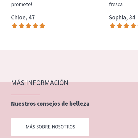
promete!
fresca.
COLECCIÓN
Chloe, 47
Sophia, 34
Essentials
Lift+
Expert
TIPO DE PIEL
Piel sensible
Piel normal y seca
MÁS INFORMACIÓN
Piel mixata o grasa
Nuestros consejos de belleza
Piel madura
Piel expuesta al sol
MÁS SOBRE NOSOTROS
Piel menopáusica