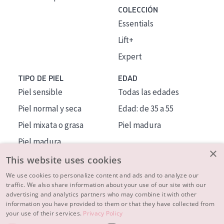
COLECCIÓN
Essentials
Lift+
Expert
TIPO DE PIEL
EDAD
Piel sensible
Todas las edades
Piel normal y seca
Edad: de 35 a 55
Piel mixata o grasa
Piel madura
Piel madura
×
Piel expuesta al sol
This website uses cookies
Piel menopáusica
We use cookies to personalize content and ads and to analyze our
traffic. We also share information about your use of our site with our
advertising and analytics partners who may combine it with other
MÁS SOBRE NOSOTROS
information you have provided to them or that they have collected from
your use of their services.
Privacy Policy
INSPIRACIÓN