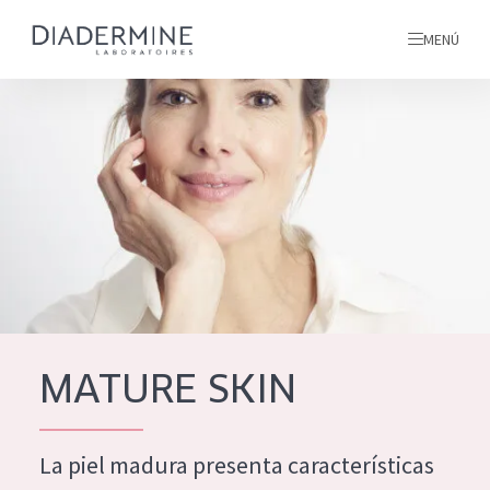
MENÚ
todos nuestros productos
INICIO
INGREDIENTES
MÁS SOBRE NOSOTROS
INSPIRACIÓN
TODOS NUESTROS
contacto
MATURE SKIN
PRODUCTOS
English
La piel madura presenta características
TIPO DE PRODUCTO
French