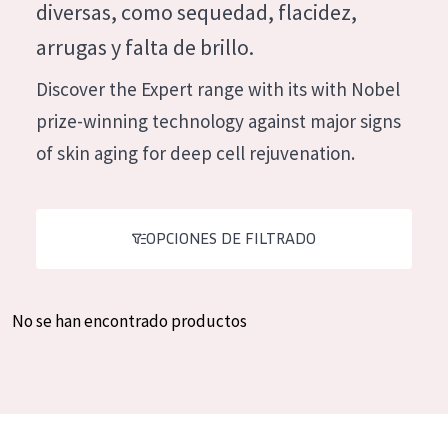
diversas, como sequedad, flacidez,
Hidratación y luminosidad
German
arrugas y falta de brillo.
Reducción de arrugas
Spanish
Discover the Expert range with its with Nobel
Regeneración
Greek
prize-winning technology against major signs
Firmeza
of skin aging for deep cell rejuvenation.
Piel menopáusica
TIPO DE PRODUCTO
OPCIONES DE FILTRADO
Crema de día
Crema de noche
No se han encontrado productos
Crema de ojos
Sérum
Limpieza