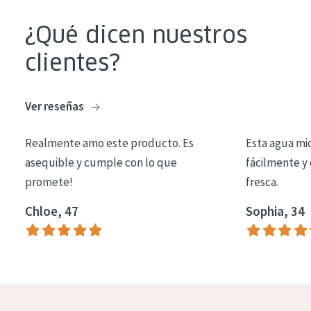
COLECCIÓN
¿Qué dicen nuestros
Essentials
clientes?
Lift+
Expert
Ver reseñas
TIPO DE PIEL
Realmente amo este producto. Es
Esta agua mi
Piel sensible
asequible y cumple con lo que
fácilmente y 
promete!
fresca.
Piel normal y seca
Chloe, 47
Sophia, 34
Piel mixata o grasa
Piel madura
Piel expuesta al sol
Piel menopáusica