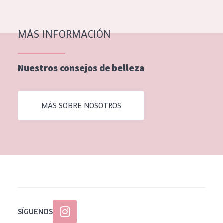
EDAD
Todas las edades
MÁS INFORMACIÓN
Edad: de 35 a 55
Nuestros consejos de belleza
Piel madura
MÁS SOBRE NOSOTROS
SÍGUENOS