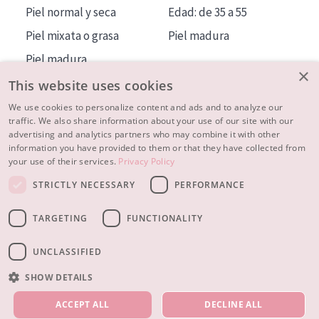
Piel normal y seca
Edad: de 35 a 55
Piel mixata o grasa
Piel madura
Piel madura
×
Piel expuesta al sol
This website uses cookies
Piel menopáusica
We use cookies to personalize content and ads and to analyze our
traffic. We also share information about your use of our site with our
advertising and analytics partners who may combine it with other
MÁS SOBRE NOSOTROS
information you have provided to them or that they have collected from
your use of their services.
Privacy Policy
INSPIRACIÓN
STRICTLY NECESSARY
PERFORMANCE
CONTACTO
TARGETING
FUNCTIONALITY
© 2023 - 2026 Diadermine
Condiciones
Política de Privacidad
contacto
CONFIGURACIÓN DE COOKIES
UNCLASSIFIED
SHOW DETAILS
NUESTROS PRODUCTOS
ACCEPT ALL
DECLINE ALL