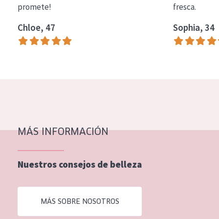
promete!
fresca.
COLECCIÓN
Chloe, 47
Sophia, 34
Essentials
Lift+
Expert
TIPO DE PIEL
Piel sensible
Piel normal y seca
MÁS INFORMACIÓN
Piel mixata o grasa
Nuestros consejos de belleza
Piel madura
Piel expuesta al sol
MÁS SOBRE NOSOTROS
Piel menopáusica