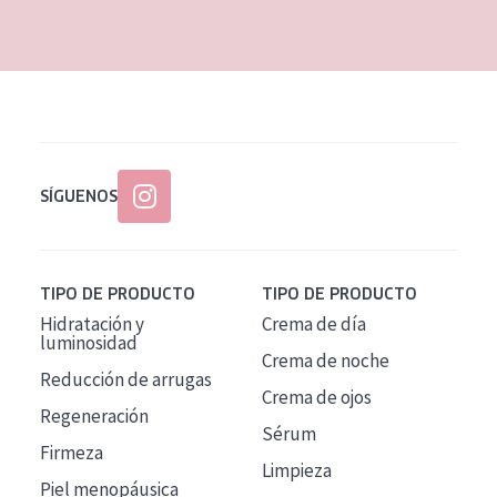
EDAD
Todas las edades
Edad: de 35 a 55
Piel madura
SÍGUENOS
TIPO DE PRODUCTO
TIPO DE PRODUCTO
Hidratación y
Crema de día
luminosidad
Crema de noche
Reducción de arrugas
Crema de ojos
Regeneración
Sérum
Firmeza
Limpieza
Piel menopáusica