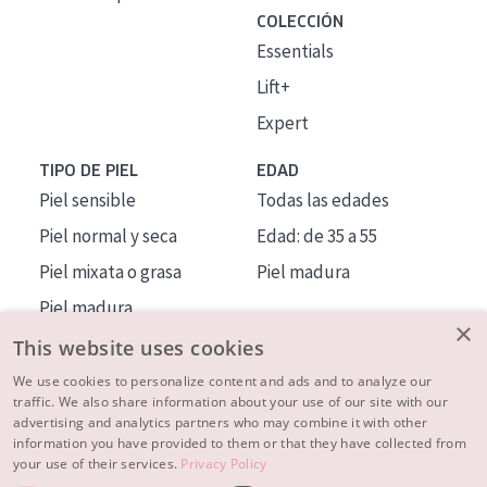
COLECCIÓN
Essentials
Lift+
Expert
TIPO DE PIEL
EDAD
Piel sensible
Todas las edades
Piel normal y seca
Edad: de 35 a 55
Piel mixata o grasa
Piel madura
Piel madura
×
Piel expuesta al sol
This website uses cookies
Piel menopáusica
We use cookies to personalize content and ads and to analyze our
traffic. We also share information about your use of our site with our
advertising and analytics partners who may combine it with other
MÁS SOBRE NOSOTROS
information you have provided to them or that they have collected from
your use of their services.
Privacy Policy
INSPIRACIÓN