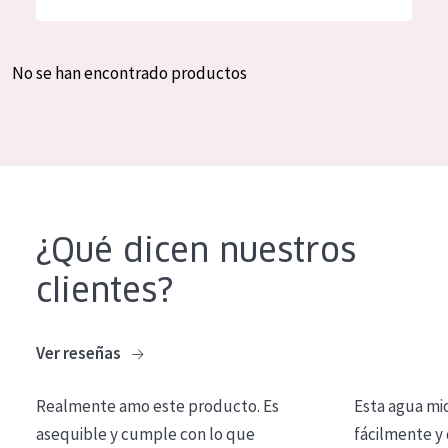
Hidratación y luminosidad
German
Reducción de arrugas
Spanish
No se han encontrado productos
Regeneración
Greek
Firmeza
Piel menopáusica
TIPO DE PRODUCTO
¿Qué dicen nuestros
Crema de día
clientes?
Crema de noche
Crema de ojos
Ver reseñas
Sérum
Realmente amo este producto. Es
Esta agua mi
Limpieza
asequible y cumple con lo que
fácilmente y 