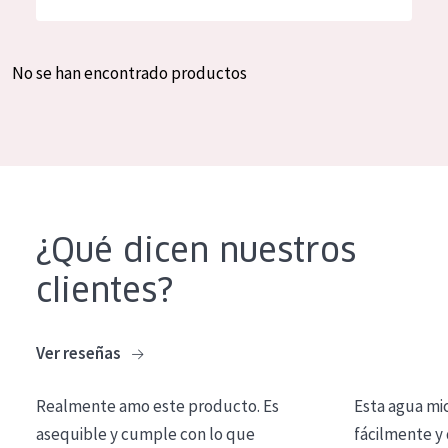
Hidratación y luminosidad
German
Reducción de arrugas
Spanish
No se han encontrado productos
Regeneración
Greek
Firmeza
Piel menopáusica
TIPO DE PRODUCTO
¿Qué dicen nuestros
Crema de día
clientes?
Crema de noche
Crema de ojos
Ver reseñas
Sérum
Realmente amo este producto. Es
Esta agua mi
Limpieza
asequible y cumple con lo que
fácilmente y 