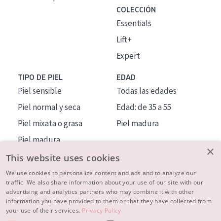
COLECCIÓN
Essentials
Lift+
Expert
TIPO DE PIEL
EDAD
Piel sensible
Todas las edades
Piel normal y seca
Edad: de 35 a 55
Piel mixata o grasa
Piel madura
Piel madura
×
Piel expuesta al sol
This website uses cookies
Piel menopáusica
We use cookies to personalize content and ads and to analyze our
traffic. We also share information about your use of our site with our
advertising and analytics partners who may combine it with other
MÁS SOBRE NOSOTROS
information you have provided to them or that they have collected from
your use of their services.
Privacy Policy
INSPIRACIÓN