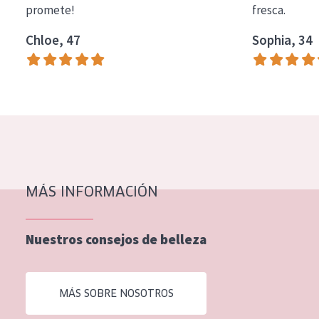
promete!
fresca.
COLECCIÓN
Chloe, 47
Sophia, 34
Essentials
Lift+
Expert
TIPO DE PIEL
Piel sensible
Piel normal y seca
MÁS INFORMACIÓN
Piel mixata o grasa
Nuestros consejos de belleza
Piel madura
Piel expuesta al sol
MÁS SOBRE NOSOTROS
Piel menopáusica