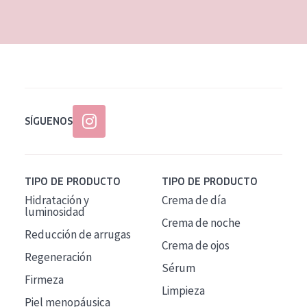
EDAD
Todas las edades
Edad: de 35 a 55
Piel madura
SÍGUENOS
TIPO DE PRODUCTO
TIPO DE PRODUCTO
Hidratación y
Crema de día
luminosidad
Crema de noche
Reducción de arrugas
Crema de ojos
Regeneración
Sérum
Firmeza
Limpieza
Piel menopáusica