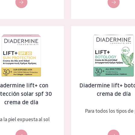
 lift+ con protección solar spf 30 crema de día
Diadermine lift+ botology crem
adermine lift+ con
Diadermine lift+ bot
tección solar spf 30
crema de día
crema de día
Para todos los tipos de 
a la piel expuesta al sol