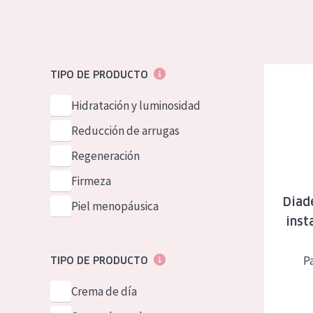
Piel normal y s
German
Piel mixata o g
Spanish
Piel madura
Greek
Diadermine
TIPO DE PRODUCTO
Piel expuesta a
Hidratación y luminosidad
Piel menopáus
Reducción de arrugas
Regeneración
NUESTROS P
Firmeza
Diad
Piel menopáusica
inst
P
TIPO DE PRODUCTO
Crema de día