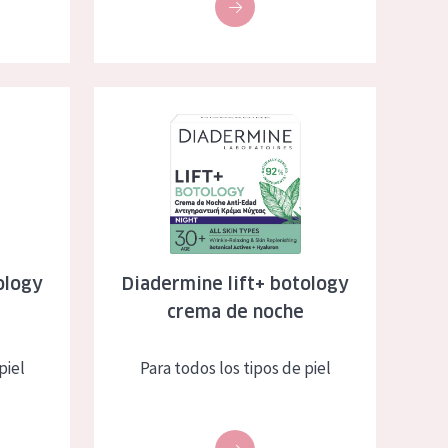
a de día
Diadermine lift+ botology crema de noche
ology
Diadermine lift+ botology
crema de noche
piel
Para todos los tipos de piel