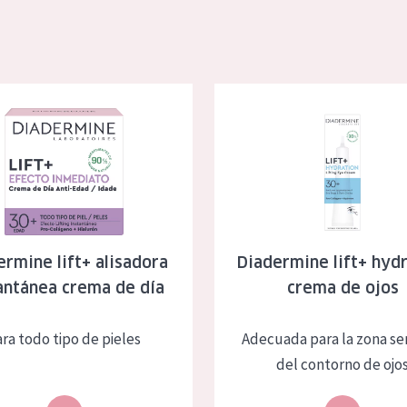
eca
Edad: de 35 a 55
rasa
Piel madura
 lift+ alisadora instantánea crema de día
Diadermine lift+ hydration cre
l sol
ica
RODUCTOS
ermine lift+ alisadora
Diadermine lift+ hyd
antánea crema de día
crema de ojos
ara todo tipo de pieles
Adecuada para la zona se
del contorno de ojo