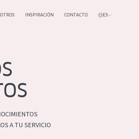
SOTROS
INSPIRACIÓN
CONTACTO
ES
tros productos
OS
TOS
NOCIMIENTOS
S NUESTROS
S A TU SERVICIO
UCTOS