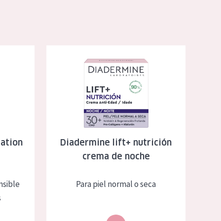
ma de ojos
Diadermine lift+ nutrición crema de noche
ration
Diadermine lift+ nutrición
crema de noche
nsible
Para piel normal o seca
s