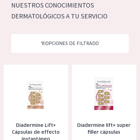
NUESTROS CONOCIMIENTOS
Hidratación y luminosidad
German
DERMATOLÓGICOS A TU SERVICIO
Reducción de arrugas
Spanish
Regeneración
Greek
Firmeza
OPCIONES DE FILTRADO
Piel menopáusica
Diadermine Lift+ Cápsulas de effecto instantáneo
Diadermine lift+ super filler cáp
TIPO DE PRODUCTO
Crema de día
Crema de noche
Crema de ojos
Sérum
Diadermine Lift+
Diadermine lift+ super
Limpieza
Cápsulas de effecto
filler cápsulas
instantáneo