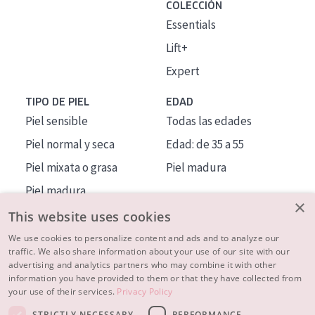
COLECCIÓN
Essentials
Lift+
Expert
TIPO DE PIEL
EDAD
Piel sensible
Todas las edades
Piel normal y seca
Edad: de 35 a 55
Piel mixata o grasa
Piel madura
Piel madura
×
Piel expuesta al sol
This website uses cookies
Piel menopáusica
We use cookies to personalize content and ads and to analyze our
traffic. We also share information about your use of our site with our
advertising and analytics partners who may combine it with other
MÁS SOBRE NOSOTROS
information you have provided to them or that they have collected from
your use of their services.
Privacy Policy
INSPIRACIÓN
STRICTLY NECESSARY
PERFORMANCE