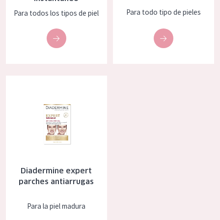
COLECCIÓN
Para todo tipo de pieles
Para todos los tipos de piel
Essentials
Lift+
Expert
Diadermine expert parches antiarrugas
TIPO DE PIEL
Piel sensible
Piel normal y seca
Piel mixata o grasa
Piel madura
Diadermine expert
parches antiarrugas
Piel expuesta al sol
Piel menopáusica
Para la piel madura