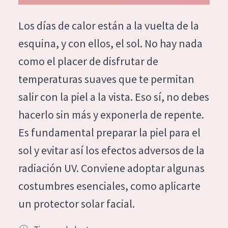
Hidratación y luminosidad
German
Los días de calor están a la vuelta de la
Reducción de arrugas
Spanish
esquina, y con ellos, el sol. No hay nada
Regeneración
Greek
como el placer de disfrutar de
Firmeza
temperaturas suaves que te permitan
Piel menopáusica
salir con la piel a la vista. Eso sí, no debes
hacerlo sin más y exponerla de repente.
TIPO DE PRODUCTO
Es fundamental preparar la piel para el
Crema de día
sol y evitar así los efectos adversos de la
Crema de noche
radiación UV. Conviene adoptar algunas
Crema de ojos
costumbres esenciales, como aplicarte
Sérum
un protector solar facial.
Limpieza