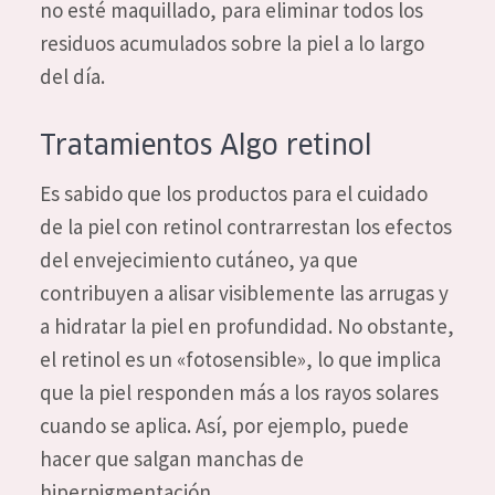
no esté maquillado, para eliminar todos los
EDAD
residuos acumulados sobre la piel a lo largo
Todas las edades
del día.
Edad: de 35 a 55
Tratamientos Algo retinol
Piel madura
Es sabido que los productos para el cuidado
de la piel con retinol contrarrestan los efectos
del envejecimiento cutáneo, ya que
contribuyen a alisar visiblemente las arrugas y
a hidratar la piel en profundidad. No obstante,
el retinol es un «fotosensible», lo que implica
que la piel responden más a los rayos solares
cuando se aplica. Así, por ejemplo, puede
hacer que salgan manchas de
hiperpigmentación.