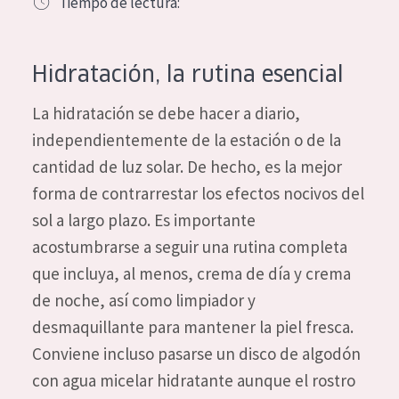
Tiempo de lectura:
COLECCIÓN
Essentials
Hidratación, la rutina esencial
Lift+
La hidratación se debe hacer a diario,
Expert
independientemente de la estación o de la
cantidad de luz solar. De hecho, es la mejor
TIPO DE PIEL
forma de contrarrestar los efectos nocivos del
Piel sensible
sol a largo plazo. Es importante
Piel normal y seca
acostumbrarse a seguir una rutina completa
Piel mixata o grasa
que incluya, al menos, crema de día y crema
de noche, así como limpiador y
Piel madura
desmaquillante para mantener la piel fresca.
Piel expuesta al sol
Conviene incluso pasarse un disco de algodón
Piel menopáusica
con agua micelar hidratante aunque el rostro