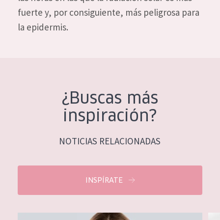
fuerte y, por consiguiente, más peligrosa para
la epidermis.
¿Buscas más
inspiración?
NOTICIAS RELACIONADAS
INSPÍRATE
LA MENOPAUSIA Y LA PIEL – UNA NUEVA FASE DE LA BELLEZ
LA 