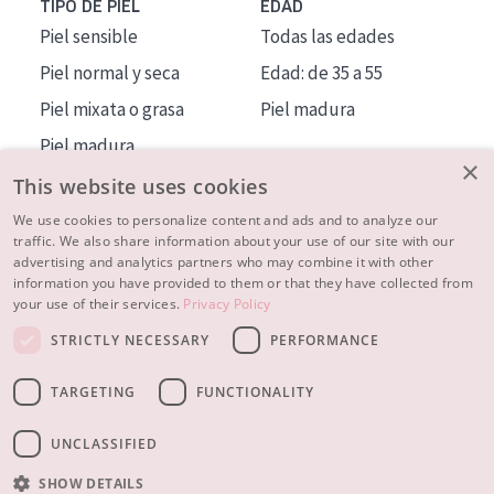
TIPO DE PIEL
EDAD
Piel sensible
Todas las edades
Piel normal y seca
Edad: de 35 a 55
Piel mixata o grasa
Piel madura
Piel madura
×
Piel expuesta al sol
This website uses cookies
Piel menopáusica
We use cookies to personalize content and ads and to analyze our
traffic. We also share information about your use of our site with our
advertising and analytics partners who may combine it with other
MÁS SOBRE NOSOTROS
information you have provided to them or that they have collected from
your use of their services.
Privacy Policy
INSPIRACIÓN
STRICTLY NECESSARY
PERFORMANCE
CONTACTO
TARGETING
FUNCTIONALITY
© 2023 - 2026 Diadermine
Condiciones
Política de Privacidad
contacto
CONFIGURACIÓN DE COOKIES
UNCLASSIFIED
SHOW DETAILS